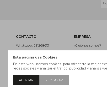
CONTACTO
EMPRESA
Whatsapp: 091268613
¿Quiénes somos?
Teléfono: 27169991
Contacto
Esta página usa Cookies
Lunes a jueves de 9:00 a 13:00 y
Términos y condicion
En esta web usamos cookies, para ofrecerte la mejor expe
de 14:00 a 17:45, viernes de 9:30
Nuestras tiendas
redes sociales y analizar el tráfico, publicidad y análisis we
a 13:00 y de 14:00 a 17:45.
Trabaja con nosotros
ACEPTAR
RECHAZAR
© Copyright 2026 / Pricebox