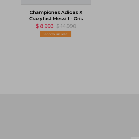
Championes Adidas X
Crazyfast Messi.1 - Gris
$
8.993
$
14.990
40