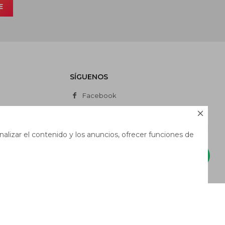
E
SÍGUENOS
Facebook
Instagram

Whatsapp
alizar el contenido y los anuncios, ofrecer funciones de