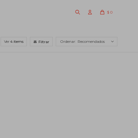
$
0
Ver
Recomendados