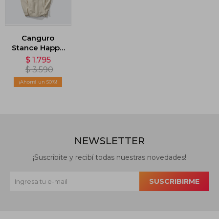
Canguro
Stance Happy
Foot - Beige
$
1.795
$
3.590
50
NEWSLETTER
¡Suscribite y recibí todas nuestras novedades!
SUSCRIBIRME