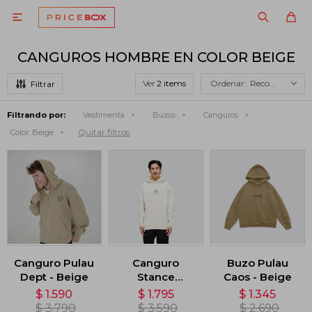

CANGUROS HOMBRE EN COLOR BEIGE
Ver
Recomendados
Filtrando por:
Vestimenta
Buzos
Canguros
Quitar filtros
Color:
Beige
Canguro Pulau
Canguro
Buzo Pulau
Dept - Beige
Stance
Caos - Beige
Established
$
1.590
$
1.795
$
1.345
Hoodie - Beige
$
3.790
$
3.590
$
2.690