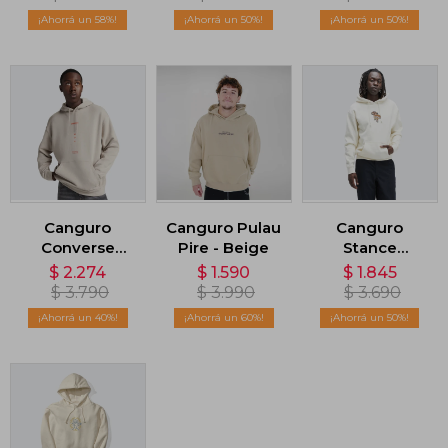
58
50
50
Canguro
Canguro Pulau
Canguro
Converse
Pire - Beige
Stance
Graphic -
Interconnecte
$
2.274
$
1.590
$
1.845
Beige
- Beige
$
3.790
$
3.990
$
3.690
40
60
50