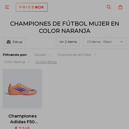

CHAMPIONES DE FÚTBOL MUJER EN
COLOR NARANJA
Ver
Recomendados
Filtrando por:
Calzado
Championes de fútbol
Quitar filtros
Color:
Naranja
Championes
Adidas F50
Club - Naranja
$
2.145