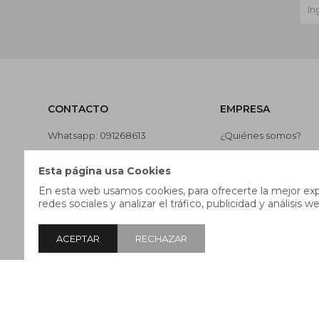
CONTACTO
EMPRESA
Whatsapp: 091268613
¿Quiénes somos?
Teléfono: 27169991
Contacto
Esta página usa Cookies
Lunes a jueves de 9:00 a 13:00 y
Términos y condicion
En esta web usamos cookies, para ofrecerte la mejor expe
de 14:00 a 17:45, viernes de 9:30
Nuestras tiendas
redes sociales y analizar el tráfico, publicidad y análisis we
a 13:00 y de 14:00 a 17:45.
Trabaja con nosotros
ACEPTAR
RECHAZAR
© Copyright 2026 / Pricebox