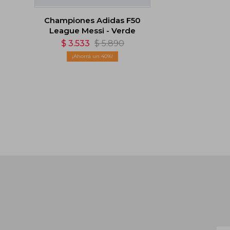
Championes Adidas F50
League Messi - Verde
$
3.533
$
5.890
40