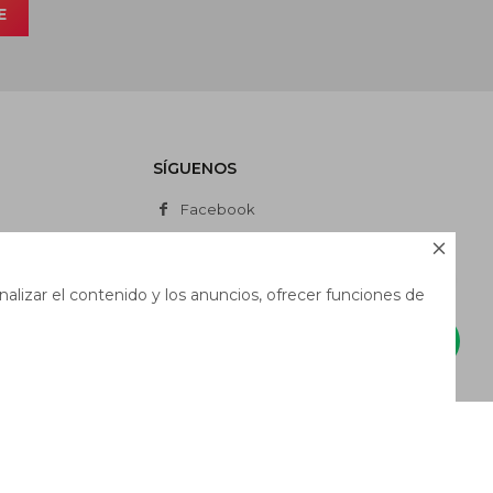
E
SÍGUENOS
Facebook
Instagram

Whatsapp
alizar el contenido y los anuncios, ofrecer funciones de