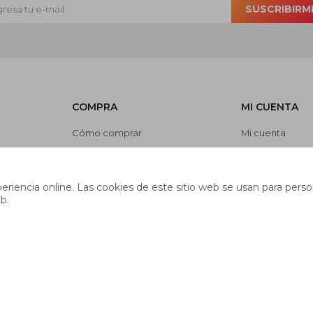
SUSCRIBIRM
COMPRA
MI CUENTA
Cómo comprar
Mi cuenta
Cambios y devoluciones
Mis compras
es
Preguntas frecuentes
Mis direcciones
riencia online. Las cookies de este sitio web se usan para person
Envíos
Wish List
b.