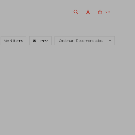
$
0
Ver
Recomendados