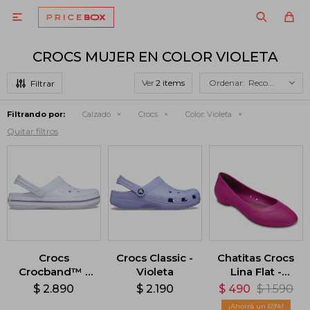

CROCS MUJER EN COLOR VIOLETA
Ver
Recomendados
Filtrando por:
Calzado
Crocs
Color:
Violeta
Quitar filtros
Crocs
Crocs Classic -
Chatitas Crocs
Crocband™ -
Violeta
Lina Flat -
Violeta
Violeta
$
2.890
$
2.190
$
490
$
1.590
69