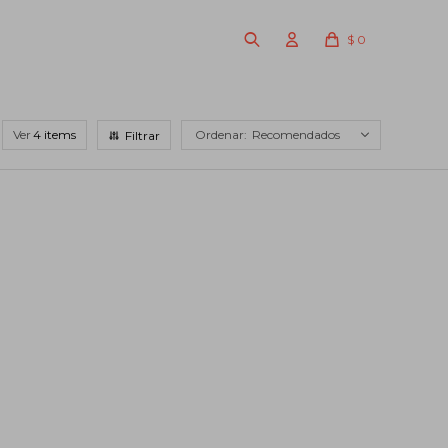
$
0
Ver
Recomendados