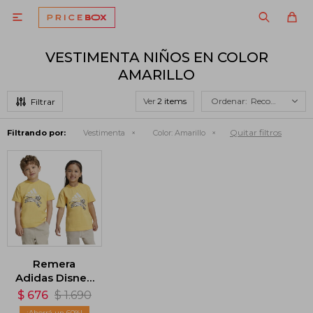

VESTIMENTA NIÑOS EN COLOR
AMARILLO
Ver
Recomendados
Quitar filtros
Filtrando por:
Vestimenta
Color:
Amarillo
Remera
Adidas Disney
Lion King -
$
676
$
1.690
Amarillo
60