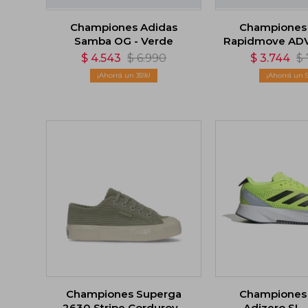
Championes Adidas
Championes
Samba OG - Verde
Rapidmove ADV
$
4.543
$
6.990
$
3.744
$
35
Championes Superga
Championes
2630 Stripe Corduroy -
Adizero SL 