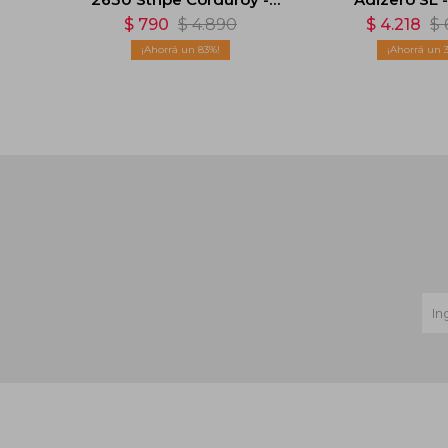
Verde
$
790
$
4.890
$
4.218
$
83