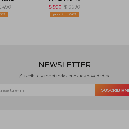
6.490
$
990
$
6.590
35
84
NEWSLETTER
¡Suscribite y recibí todas nuestras novedades!
SUSCRIBIRM