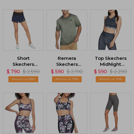
Short
Remera
Top Skechers
Skechers
Skechers
MidNight
Going Place -
Diamond
Leopard -
$
790
$
2.590
$
590
$
2.190
$
590
$
2.290
Azul
Wash - Dark
Negro
69
73
74
Green