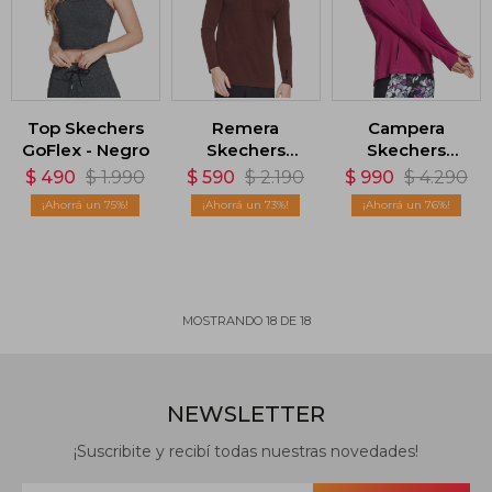
Top Skechers
Remera
Campera
GoFlex - Negro
Skechers
Skechers
Seamless -
GoWalk Mesh -
$
490
$
1.990
$
590
$
2.190
$
990
$
4.290
Rojo
Rosa
75
73
76
MOSTRANDO
18
DE
18
NEWSLETTER
¡Suscribite y recibí todas nuestras novedades!