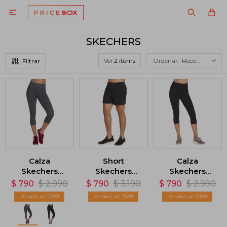

SKECHERS
Ver
Recomendados
Calza
Short
Calza
Skechers
Skechers
Skechers
GoWalk - Gris
Movement 5 -
GoFlex - Negro
$
790
$
2.990
$
790
$
3.190
$
790
$
2.990
Negro
73
75
73