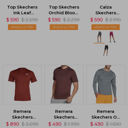
Top Skechers
Top Skechers
Calza
Ink Leaf
Orchid Bloom
Skechers
Strappy -
ZIP - Negro
GoFlex Bike -
$
590
$
2.290
$
590
$
2.290
$
590
$
2.190
Violeta
Gris
74
74
73
Remera
Remera
Remera
Skechers
Skechers
Skechers On
Sprint II - Rojo
Skech-Air -
The Road -
$
890
$
3.090
$
490
$
1.990
$
490
$
1.690