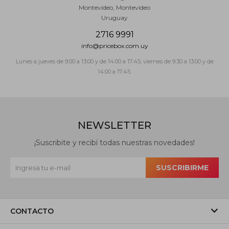
Montevideo
,
Montevideo
Uruguay
2716 9991
info@pricebox.com.uy
Lunes a jueves de 9:00 a 13:00 y de 14:00 a 17:45, viernes de 9:30 a 13:00 y de
14:00 a 17:45.
NEWSLETTER
¡Suscribite y recibí todas nuestras novedades!
SUSCRIBIRME
CONTACTO