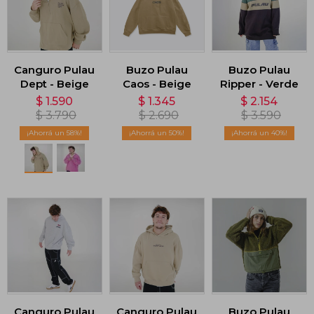
Canguro Pulau
Buzo Pulau
Buzo Pulau
Dept - Beige
Caos - Beige
Ripper - Verde
$
1.590
$
1.345
$
2.154
$
3.790
$
2.690
$
3.590
58
50
40
Canguro Pulau
Canguro Pulau
Buzo Pulau