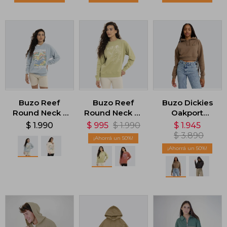
Buzo Reef
Buzo Reef
Buzo Dickies
Round Neck -
Round Neck W
Oakport
Celeste
- Verde
Cropped
$
1.990
$
995
$
1.990
$
1.945
Hoodie -
$
3.890
50
Marrón
50