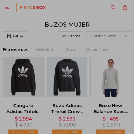

BUZOS MUJER
Ver
Recomendados
Quitar filtros
Filtrando por:
Vestimenta
Buzos
Canguro
Buzo Adidas
Buzo New
Adidas Trifolio
Trefoil Crew -
Balance Space
- Negro
Negro
Dye 1/4 Zip -
$
2.994
$
2.593
$
1.495
Gris
$
4.990
$
3.990
$
2.990
40
35
50