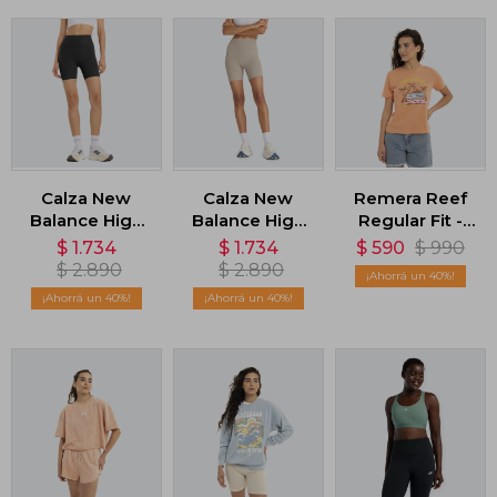
Calza New
Calza New
Remera Reef
Balance High
Balance High
Regular Fit -
Rise - Negro
Rise - Beige
Naranja
$
1.734
$
1.734
$
590
$
990
$
2.890
$
2.890
40
40
40