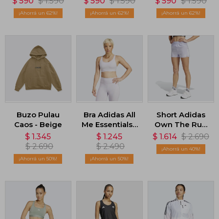
$
590
$
1.590
$
590
$
1.590
$
590
$
1.590
Gris
- Blanco
62
62
62
Buzo Pulau
Bra Adidas All
Short Adidas
Caos - Beige
Me Essentials -
Own The Run
Gris
- Violeta
$
1.345
$
1.245
$
1.614
$
2.690
$
2.690
$
2.490
40
50
50