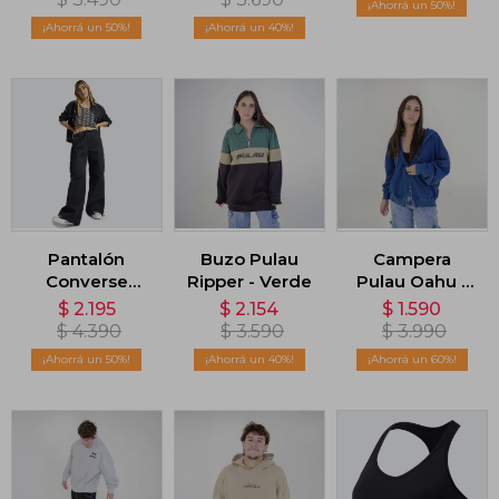
50
Celeste
50
40
Pantalón
Buzo Pulau
Campera
Converse
Ripper - Verde
Pulau Oahu -
Pocket Pant -
Azul
$
2.195
$
2.154
$
1.590
Negro
$
4.390
$
3.590
$
3.990
50
40
60