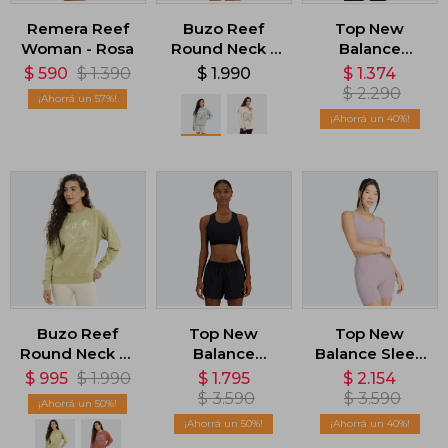
Remera Reef
Buzo Reef
Top New
Woman - Rosa
Round Neck -
Balance
Celeste
Essential Train
$
590
$
1.390
$
1.990
$
1.374
- Negro
$
2.290
57
40
Buzo Reef
Top New
Top New
Round Neck W
Balance
Balance Sleek
- Verde
Medium
- Violeta
$
995
$
1.990
$
1.795
$
2.154
Support
$
3.590
$
3.590
50
Pocket -
50
40
Negro