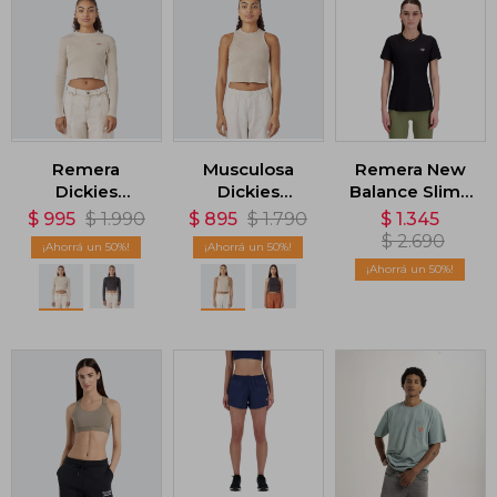
Remera
Musculosa
Remera New
Dickies
Dickies
Balance Slim -
Newington
Newington -
Negro
$
995
$
1.990
$
895
$
1.790
$
1.345
Long Sleeve
Beige
$
2.690
50
50
T-Shirt - Beige
50