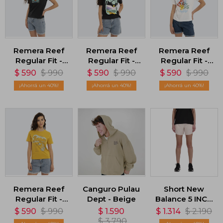
Remera Reef
Remera Reef
Remera Reef
Regular Fit -
Regular Fit -
Regular Fit -
Negro
Negro
Blanco
$
590
$
990
$
590
$
990
$
590
$
990
40
40
40
Remera Reef
Canguro Pulau
Short New
Regular Fit -
Dept - Beige
Balance 5 INCH
Amarillo
- Rosa
$
590
$
990
$
1.590
$
1.314
$
2.190
$
3.790