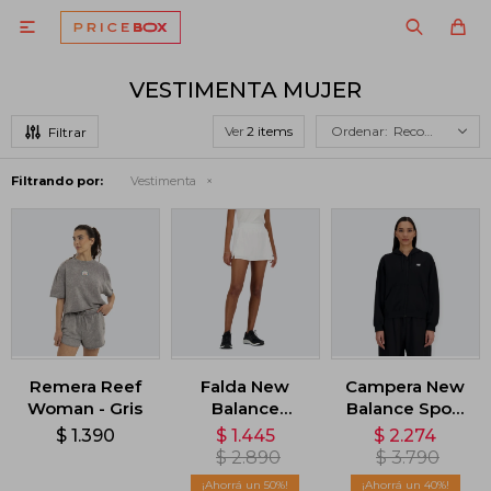

VESTIMENTA MUJER
Ver
Recomendados
Filtrando por:
Vestimenta
Remera Reef
Falda New
Campera New
Woman - Gris
Balance
Balance Sport
Tournament -
Essentials -
$
1.390
$
1.445
$
2.274
Blanco
Negro
$
2.890
$
3.790
50
40