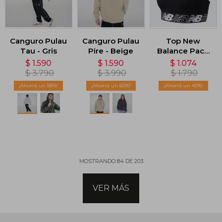
Canguro Pulau
Canguro Pulau
Top New
Tau - Gris
Pire - Beige
Balance Pace
3.0 - Negro
$
1.590
$
1.590
$
1.074
$
3.790
$
3.990
$
1.790
58
60
40
MOSTRANDO
84
DE
203
VER MÁS