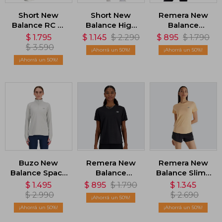
Short New
Short New
Remera New
Balance RC 2-
Balance High
Balance
in-1 - Violeta
Rise 5 - Verde
Impact Run -
$
1.795
$
1.145
$
2.290
$
895
$
1.790
Violeta
$
3.590
50
50
50
Buzo New
Remera New
Remera New
Balance Space
Balance
Balance Slim -
Dye 1/4 Zip -
Athletics
Naranja
$
1.495
$
895
$
1.790
$
1.345
Gris
Sleeve - Negro
$
2.990
$
2.690
50
50
50