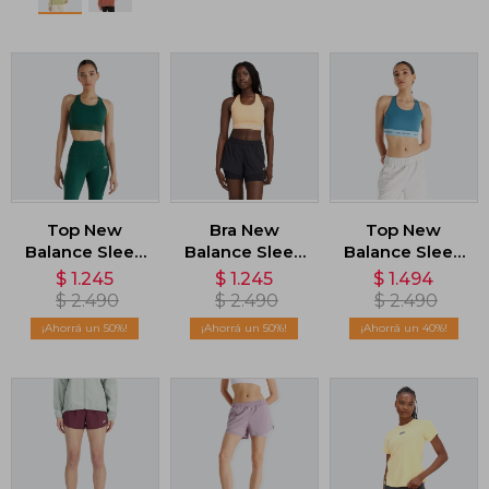
Top New
Bra New
Top New
Balance Sleek
Balance Sleek
Balance Sleek
Medium
Medium
- Azul
$
1.245
$
1.245
$
1.494
Support -
Support -
$
2.490
$
2.490
$
2.490
Verde
Naranja
50
50
40