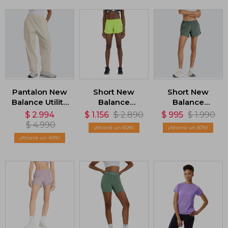
Pantalon New
Short New
Short New
Balance Utility
Balance
Balance
- Beige
Impact Run
Essentials 3in -
$
2.994
$
1.156
$
2.890
$
995
$
1.990
3in - Verde
Verde
$
4.990
60
50
40