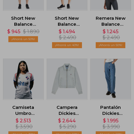
Short New
Short New
Remera New
Balance
Balance
Balance
Accelerate 2.5
Essentials 2-in-
Impact Run -
$
945
$
1.890
$
1.494
$
1.245
inch - Rojo
1 Short -
Naranja
$
2.490
$
2.490
50
Violeta
40
50
Camiseta
Campera
Pantalón
Umbro
Dickies
Dickies
Nacional
Madison - Azul
Thomasville
$
2.513
$
2.644
$
1.995
Home Oficial
Regular Fit -
$
3.590
$
5.290
$
3.990
2025 - Blanco
Azul