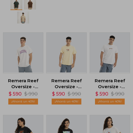
Remera Reef
Remera Reef
Remera Reef
Oversize -
Oversize -
Oversize -
Blanco
Amarillo
Blanco
$
590
$
990
$
590
$
990
$
590
$
990
40
40
40