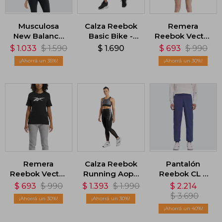
Musculosa
Calza Reebok
Remera
New Balance
Basic Bike -
Reebok Vector
Micro-Rib -
Negro
Graphic -
$
1.033
$
1.590
$
1.690
$
693
$
990
Negro
Blanco
35
30
Remera
Calza Reebok
Pantalón
Reebok Vector
Running Aop -
Reebok CL F
Graphic -
Negro
FR Trackpant -
$
693
$
990
$
1.393
$
1.990
$
2.214
Negro
Azul
$
3.690
30
30
40