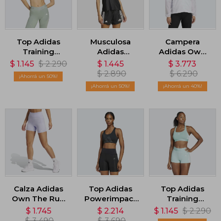
Top Adidas
Musculosa
Campera
Training
Adidas
Adidas Own
Powerreact
Runners
The Run -
$
1.145
$
2.290
$
1.445
$
3.773
Hyperglam -
CLIMACOOL -
Blanco
$
2.890
$
6.290
50
Verde
Negro
50
40
Calza Adidas
Top Adidas
Top Adidas
Own The Run
Powerimpact
Training
- Violeta
Soporte Medio
Powerreact
$
1.745
$
2.214
$
1.145
$
2.290
- Negro
Hyperglam -
$
3.490
$
3.690