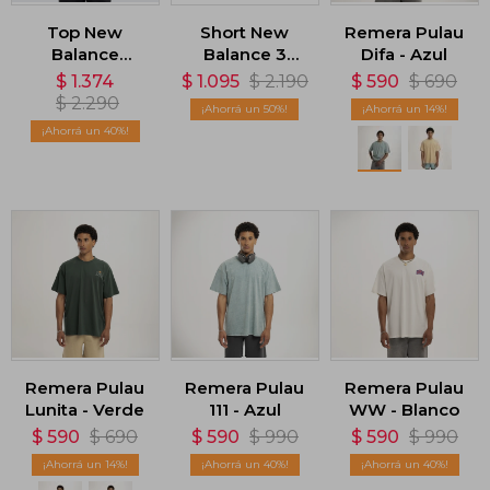
Top New
Short New
Remera Pulau
Balance
Balance 3
Difa - Azul
Essentials -
INCH - Azul
$
1.374
$
1.095
$
2.190
$
590
$
690
Verde
$
2.290
50
14
40
Remera Pulau
Remera Pulau
Remera Pulau
Lunita - Verde
111 - Azul
WW - Blanco
$
590
$
690
$
590
$
990
$
590
$
990
14
40
40