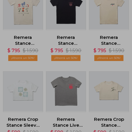
Remera
Remera
Remera
Stance
Stance
Stance
Forager -
Poppins - Azul
Scorchin -
$
795
$
1.590
$
795
$
1.590
$
795
$
1.590
Beige
Beige
50
50
50
Remera Crop
Remera
Remera Crop
Stance Sleeve
Stance Live
Stance
- Blanco
Your Values -
Shroom Stitch