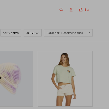
$
0
Ver
Recomendados