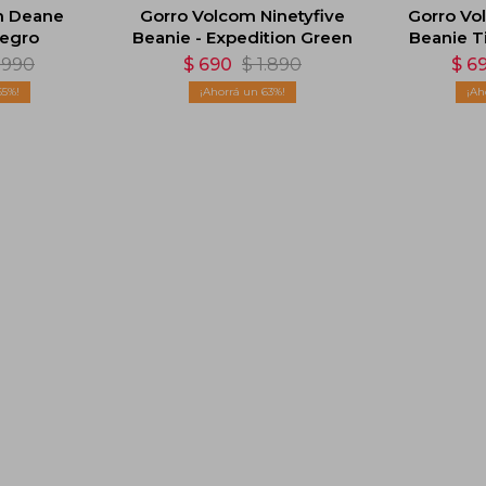
m Deane
Gorro Volcom Ninetyfive
Gorro Vo
Negro
Beanie - Expedition Green
Beanie Ti
1.990
$
690
$
1.890
$
6
65
63