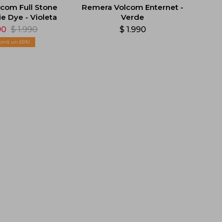
lcom Full Stone
Remera Volcom Enternet -
e Dye - Violeta
Verde
90
$
1.990
$
1.990
65