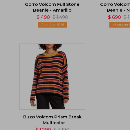
Gorro Volcom Full Stone
Gorro Volco
Beanie - Amarillo
Beanie - 
$
490
$
1.490
$
690
$
67
Buzo Volcom Prism Break
- Multicolor
$
1.290
$
4.190