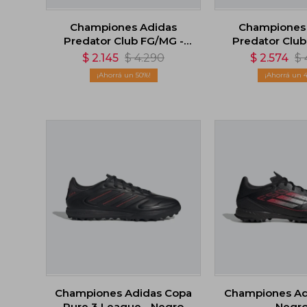
Championes Adidas
Championes
Predator Club FG/MG -
Predator Club
Blanco
Blanc
$
2.145
$
4.290
$
2.574
$
50
Championes Adidas Copa
Championes Adi
Pure 3 League - Negro
Negr