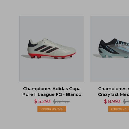
Championes Adidas Copa
Championes 
Pure II League FG - Blanco
Crazyfast Messi
$
3.293
$
5.490
$
8.993
$
40