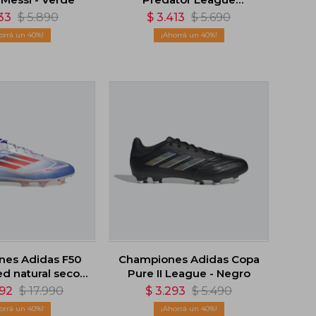
Lengüeta Plegable -
33
$
5.890
$
3.413
$
5.690
Blanco
40
40
es Adidas F50
Championes Adidas Copa
ed natural seco -
Pure II League - Negro
Blanco
792
$
17.990
$
3.293
$
5.490
40
40