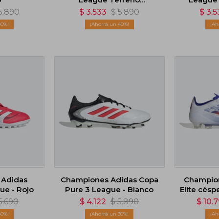
Firme/Multiterreno -
5.890
$
3.533
$
5.890
$
3.5
Multicolor
40
40
 Adidas
Championes Adidas Copa
Champion
ue - Rojo
Pure 3 League - Blanco
Elite césp
5.690
$
4.122
$
5.890
$
10.
40
30