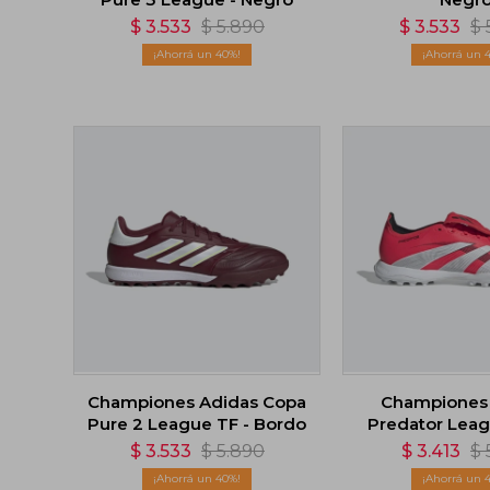
$
3.533
$
5.890
$
3.533
$
40
Championes Adidas Copa
Championes
Pure 2 League TF - Bordo
Predator Leag
$
3.533
$
5.890
$
3.413
$
40