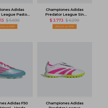
ones Adidas
Championes Adidas
r League Pasto
Predator League Sin
ico - Blanco
Cordones - Blanco
413
$
5.690
$
3.773
$
6.290
40
40
es Adidas F50
Championes Adidas
Messi - Verde
Predator League