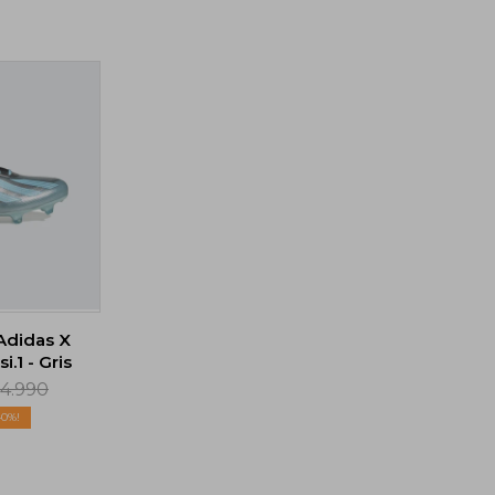
Adidas X
.1 - Gris
14.990
40