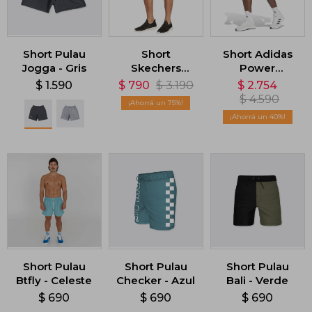
Short Pulau
Short
Short Adidas
Jogga - Gris
Skechers
Power
Movement 5 -
Workout 2 en 1
$
1.590
$
790
$
3.190
$
2.754
Negro
- Negro
$
4.590
75
40
Short Pulau
Short Pulau
Short Pulau
Btfly - Celeste
Checker - Azul
Bali - Verde
$
690
$
690
$
690