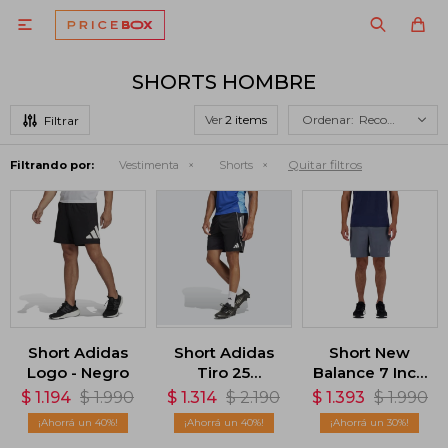

SHORTS HOMBRE
Ver
Recomendados
Quitar filtros
Filtrando por:
Vestimenta
Shorts
Short Adidas
Short Adidas
Short New
Logo - Negro
Tiro 25
Balance 7 Inch
Competition -
Brief - Gris
$
1.194
$
1.990
$
1.314
$
2.190
$
1.393
$
1.990
Negro
40
40
30