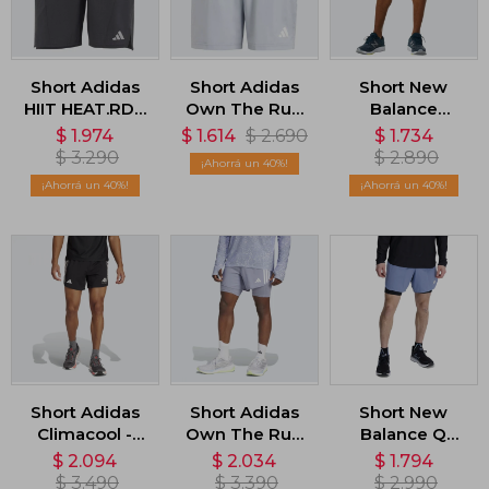
Short Adidas
Short Adidas
Short New
HIIT HEAT.RDY
Own The Run
Balance
- Negro
- Gris
Impact Run -
$
1.974
$
1.614
$
2.690
$
1.734
Negro
$
3.290
$
2.890
40
40
40
Short Adidas
Short Adidas
Short New
Climacool -
Own The Run
Balance Q
Negro
2 en 1 - Violeta
Speed 6 Inch -
$
2.094
$
2.034
$
1.794
Azul
$
3.490
$
3.390
$
2.990