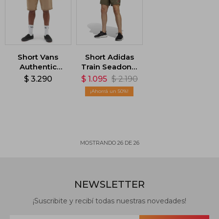
Short Vans
Short Adidas
Authentic
Train Seadonal
Chino - Dirt
- Verde
$
3.290
$
1.095
$
2.190
50
MOSTRANDO
26
DE
26
NEWSLETTER
¡Suscribite y recibí todas nuestras novedades!