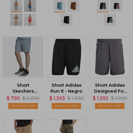
Short
Short Adidas
Short Adidas
Skechers
Run It - Negro
Designed For
Movement 7 -
Movement
$
790
$
2.690
$
1.393
$
1.990
$
1.393
$
1.990
Gris
HIIT - Gris
70
30
30