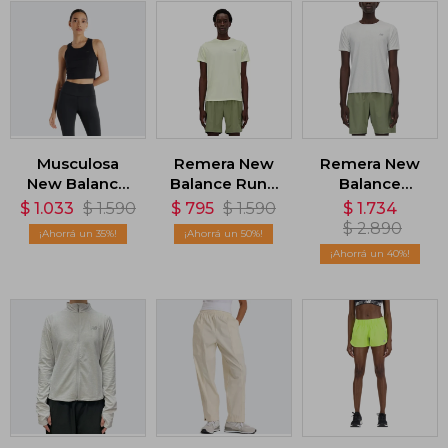
Musculosa
Remera New
Remera New
New Balance
Balance Run -
Balance
Micro-Rib -
Verde
Athletics -
$
1.033
$
1.590
$
795
$
1.590
$
1.734
Negro
Blanco
$
2.890
35
50
40