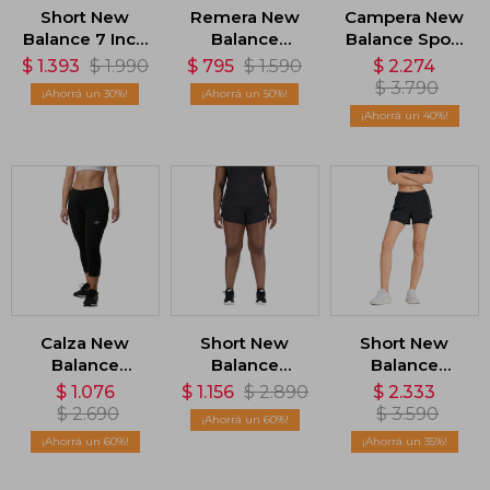
Short New
Remera New
Campera New
Balance 7 Inch
Balance
Balance Sport
Brief - Gris
Accelerate -
Essentials -
$
1.393
$
1.990
$
795
$
1.590
$
2.274
Negro
Negro
$
3.790
30
50
40
Calza New
Short New
Short New
Balance
Balance
Balance
Accelerate
Impact Run
Seamless 2IN1
$
1.076
$
1.156
$
2.890
$
2.333
Capri - Negro
3in - Negro
- Negro
$
2.690
$
3.590
60
60
35