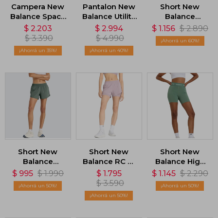
Campera New
Pantalon New
Short New
Balance Space
Balance Utility
Balance
Dye Full Zip -
- Beige
Impact Run
$
2.203
$
2.994
$
1.156
$
2.890
Gris
3in - Verde
$
3.390
$
4.990
60
35
40
Short New
Short New
Short New
Balance
Balance RC 2-
Balance High
Essentials 3in -
in-1 - Violeta
Rise 5 - Verde
$
995
$
1.990
$
1.795
$
1.145
$
2.290
Verde
$
3.590
50
50
50