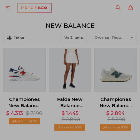

NEW BALANCE
Ver
Recomendados
Championes
Falda New
Championes
New Balance
Balance
New Balance
550 - Blanco
Tournament -
370 - Blanco
$
4.313
$
7.190
$
1.445
$
2.894
Blanco
$
2.890
$
5.790
40
50
50