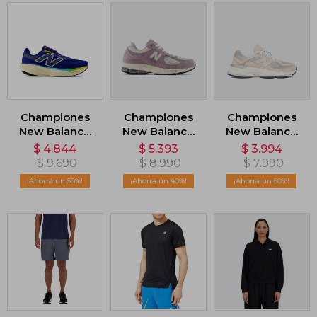
Championes
Championes
Championes
New Balance
New Balance
New Balance
1080 - Azul
2002 - Violeta
9060 - Beige
$
4.844
$
5.393
$
3.994
$
9.690
$
8.990
$
7.990
50
40
50