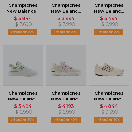
Championes
Championes
Championes
New Balance -
New Balance
New Balance
Negro
650 - Gris
550 - Blanco
$
3.844
$
3.994
$
3.494
$
7.690
$
7.990
$
6.990
50
50
50
Championes
Championes
Championes
New Balance
New Balance
New Balance
550 - Blanco
550 - Rosado
1080 V14 -
$
3.494
$
4.193
$
4.844
Beige
$
6.990
$
6.990
$
9.690
50
40
50