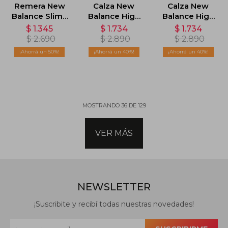
Remera New
Calza New
Calza New
Balance Slim -
Balance High
Balance High
Naranja
Rise - Negro
Rise - Beige
$
1.345
$
1.734
$
1.734
$
2.690
$
2.890
$
2.890
50
40
40
MOSTRANDO
36
DE
129
VER MÁS
NEWSLETTER
¡Suscribite y recibí todas nuestras novedades!