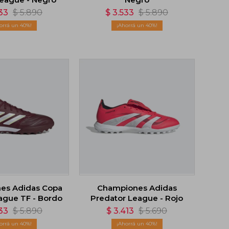
33
$
5.890
$
3.533
$
5.890
40
40
es Adidas Copa
Championes Adidas
ague TF - Bordo
Predator League - Rojo
33
$
5.890
$
3.413
$
5.690
40
40