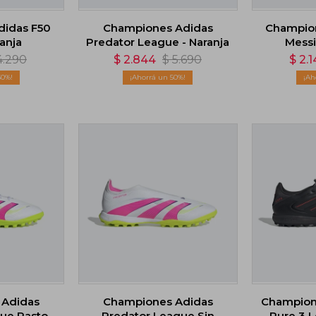
didas F50
Championes Adidas
Champion
ranja
Predator League - Naranja
Messi
4.290
$
2.844
$
5.690
$
2.1
50
50
 Adidas
Championes Adidas
Champion
ue Pasto
Predator League Sin
Pure 3 