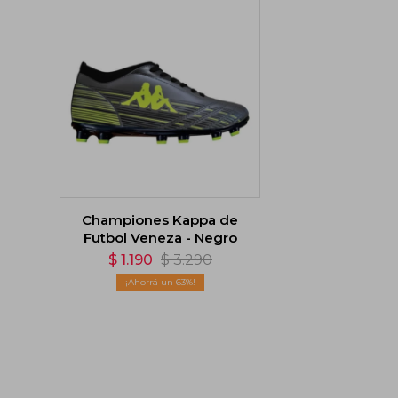
Championes Kappa de
Futbol Veneza - Negro
$
1.190
$
3.290
63