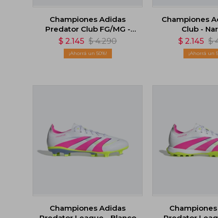
Championes Adidas
Championes A
Predator Club FG/MG -
Club - Na
Blanco
$
2.145
$
4.290
$
2.145
$
50
Championes Adidas
Championes
Predator League - Blanco
Predator Leag