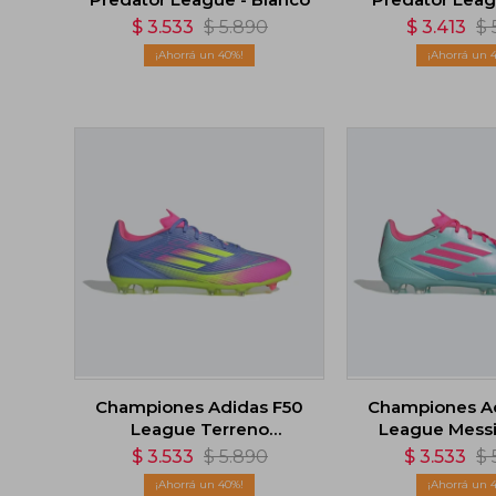
Sintético -
$
3.533
$
5.890
$
3.413
$
40
Championes Adidas F50
Championes A
League Terreno
League Messi
Firme/Multiterreno -
$
3.533
$
5.890
$
3.533
$
Multicolor
40