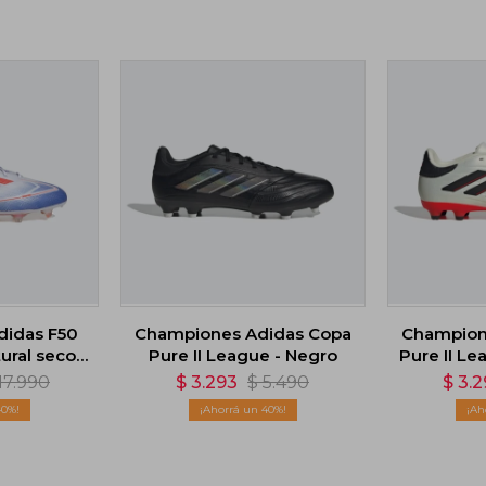
didas F50
Championes Adidas Copa
Champion
ural seco -
Pure II League - Negro
Pure II Le
o
17.990
$
3.293
$
5.490
$
3.
40
40