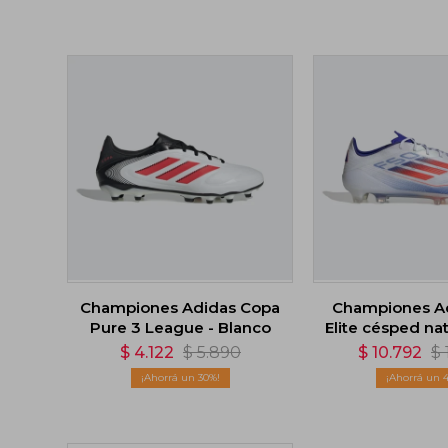
Championes Adidas Copa
Championes A
Pure 3 League - Blanco
Elite césped nat
Blanc
$
4.122
$
5.890
$
10.792
$
30