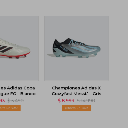
es Adidas Copa
Championes Adidas X
ague FG - Blanco
Crazyfast Messi.1 - Gris
293
$
5.490
$
8.993
$
14.990
40
40