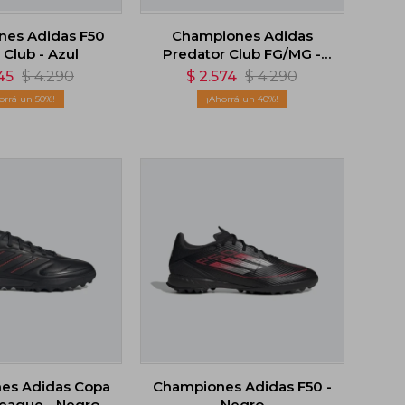
es Adidas F50
Championes Adidas
 Club - Azul
Predator Club FG/MG -
Blanco
45
$
4.290
$
2.574
$
4.290
50
40
es Adidas Copa
Championes Adidas F50 -
League - Negro
Negro