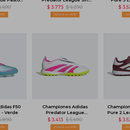
 Blanco
Cordones - Blanco
5.690
$
3.773
$
6.290
$
3.5
40
40
didas F50
Championes Adidas
Champion
 - Verde
Predator League
Pure 2 Le
Lengüeta Plegable -
5.890
$
3.413
$
5.690
$
3.5
Blanco
40
40