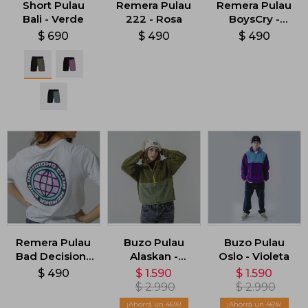
Short Pulau
Remera Pulau
Remera Pulau
Bali - Verde
222 - Rosa
BoysCry -
Amarillo
$
690
$
490
$
490
Remera Pulau
Buzo Pulau
Buzo Pulau
Bad Decisions
Alaskan -
Oslo - Violeta
- Blanco
Verde
$
490
$
1.590
$
1.590
$
2.990
$
2.990
46
46