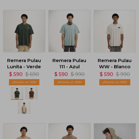
Remera Pulau
Remera Pulau
Remera Pulau
Lunita - Verde
111 - Azul
WW - Blanco
$
590
$
690
$
590
$
990
$
590
$
990
14
40
40