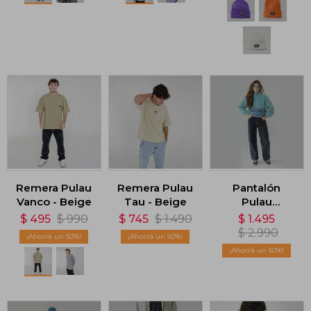
Remera Pulau
Remera Pulau
Pantalón
Vanco - Beige
Tau - Beige
Pulau
Gabardina SK8
$
495
$
990
$
745
$
1.490
$
1.495
Dama - Negro
$
2.990
50
50
50