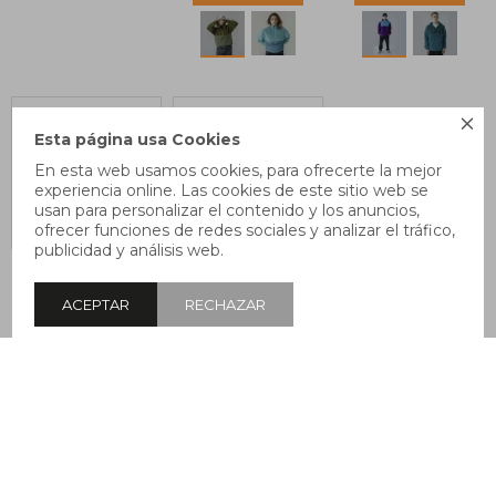

Esta página usa Cookies
En esta web usamos cookies, para ofrecerte la mejor
experiencia online. Las cookies de este sitio web se
usan para personalizar el contenido y los anuncios,
ofrecer funciones de redes sociales y analizar el tráfico,
publicidad y análisis web.
Remera Pulau
Remera Pulau
Surfer - Blanco
Coffee -
ACEPTAR
RECHAZAR
Amarillo
$
490
$
490
MOSTRANDO
41
DE
41