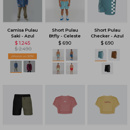
Camisa Pulau
Short Pulau
Short Pulau
Saki - Azul
Btfly - Celeste
Checker - Azul
$
1.245
$
690
$
690
$
2.490
50