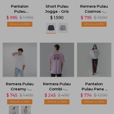
Pantalon
Short Pulau
Remera Pulau
Pulau
Jogga - Gris
Cosmos -
Gabardina -
Verde
$
995
$
1.990
$
1.590
$
795
$
1.590
Marrón
50
50
Remera Pulau
Remera Pulau
Pantalon
Creamy -
Combi -
Pulau Pana -
Beige
Rosado
Marrón
$
745
$
1.490
$
245
$
490
$
774
$
1.290
50
50
40