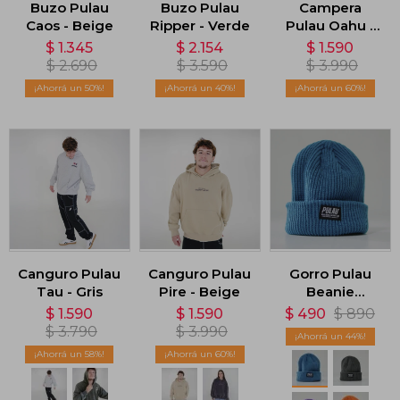
Buzo Pulau
Buzo Pulau
Campera
Caos - Beige
Ripper - Verde
Pulau Oahu -
Azul
$
1.345
$
2.154
$
1.590
$
2.690
$
3.590
$
3.990
50
40
60
Canguro Pulau
Canguro Pulau
Gorro Pulau
Tau - Gris
Pire - Beige
Beanie
Patagonia -
$
1.590
$
1.590
$
490
$
890
Azul
$
3.790
$
3.990
44
58
60