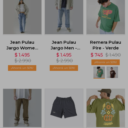
Jean Pulau
Jean Pulau
Remera Pulau
Jargo Women
Jargo Men -
Pire - Verde
- Azul
Azul
$
1.495
$
1.495
$
745
$
1.490
$
2.990
$
2.990
50
50
50