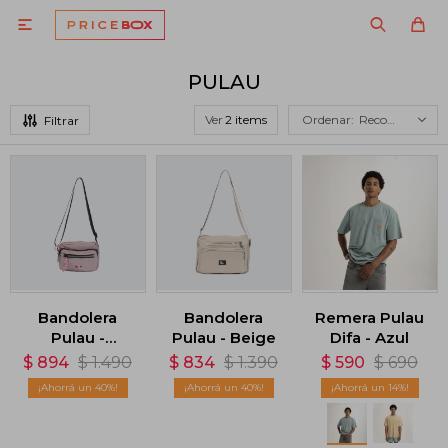

PULAU
Ver
Recomendados
Bandolera
Bandolera
Remera Pulau
Pulau -
Pulau - Beige
Difa - Azul
Rosado
$
894
$
1.490
$
834
$
1.390
$
590
$
690
40
40
14