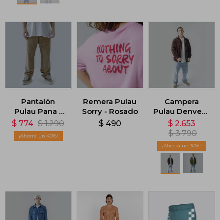
Pantalón
Remera Pulau
Campera
Pulau Pana -
Sorry - Rosado
Pulau Denver -
Beige
Marrón
$
774
$
1.290
$
490
$
2.653
$
3.790
40
30