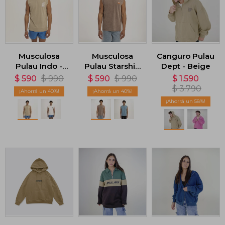
Musculosa
Musculosa
Canguro Pulau
Pulau Indo -
Pulau Starship
Dept - Beige
Marrón
- Marrón
$
590
$
990
$
590
$
990
$
1.590
$
3.790
40
40
58