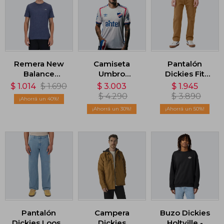
Remera New
Camiseta
Pantalón
Balance
Umbro
Dickies Fit
Heathertech -
Nacional
Stonewashed
$
1.014
$
1.690
$
3.003
$
1.945
Azul
Home Oficial
Duck
$
4.290
$
3.890
40
2025 - Blanco
Carpenter
30
50
Pants - Marrón
Pantalón
Campera
Buzo Dickies
Dickies Loose
Dickies
Holtville -