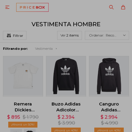

VESTIMENTA HOMBRE
Ver
Recomendados
Filtrando por:
Vestimenta
Remera
Buzo Adidas
Canguro
Dickies
Adicolor
Adidas
Skateboarding
Classics Trefoil
Adicolor
$
895
$
1.790
$
2.394
$
2.994
Logo - Blanco
- Negro
Classics
$
3.990
$
4.990
50
Trifolio -
40
40