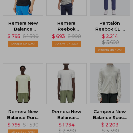
Remera New
Remera
Pantalón
Balance
Reebok
Reebok CL F
Accelerate -
Identity
FR Trackpant -
$
795
$
1.590
$
693
$
990
$
2.214
Negro
Classics - Gris
Azul
$
3.690
50
30
40
Remera New
Remera New
Campera New
Balance Run -
Balance
Balance Space
Verde
Athletics -
Dye Full Zip -
$
795
$
1.590
$
1.734
$
2.203
Blanco
Gris
$
2.890
$
3.390
50