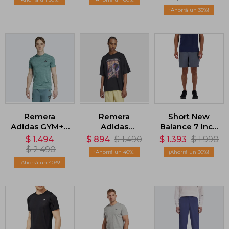
Blanco
Formula One -
35
Negro
Remera
Remera
Short New
Adidas GYM+ -
Adidas
Balance 7 Inch
Verde
Adilenium
Brief - Gris
$
1.494
$
894
$
1.490
$
1.393
$
1.990
Season -
$
2.490
40
30
Negro
40