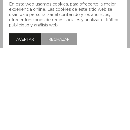
En esta web usamos cookies, para ofrecerte la mejor
experiencia online. Las cookies de este sitio web se
usan para personalizar el contenido y los anuncios,
ofrecer funciones de redes sociales y analizar el tráfico,
publicidad y análisis web.
ACEPTAR
RECHAZAR
Remera Pulau
Remera Pulau
Remera Pulau
Lunita - Verde
111 - Azul
WW - Blanco
$
590
$
690
$
590
$
990
$
590
$
990
14
40
40