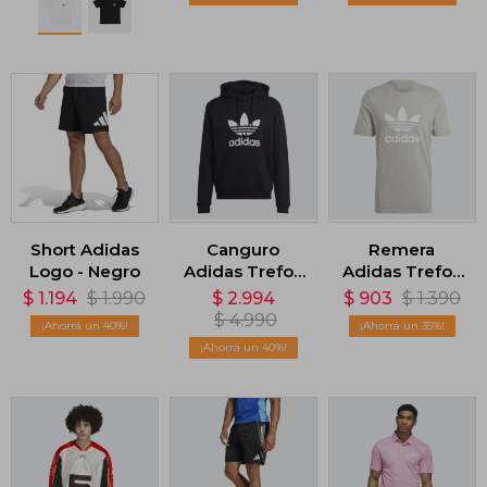
Negro
Short Adidas
Canguro
Remera
Logo - Negro
Adidas Trefoil
Adidas Trefoil
- Negro
- Gris
$
1.194
$
1.990
$
2.994
$
903
$
1.390
$
4.990
40
35
40