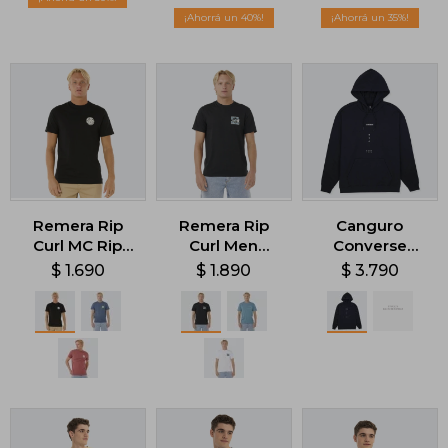
40
35
Remera Rip
Remera Rip
Canguro
Curl MC Rip
Curl Men
Converse
Curl Wettie
Hazed &
Graphic -
$
1.690
$
1.890
$
3.790
Icon - Negro
Tubed - Negro
Negro