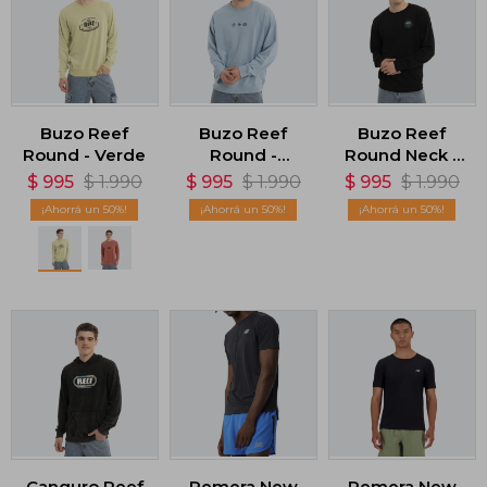
Buzo Reef
Buzo Reef
Buzo Reef
Round - Verde
Round -
Round Neck -
Celeste
Negro
$
995
$
1.990
$
995
$
1.990
$
995
$
1.990
50
50
50
Canguro Reef
Remera New
Remera New