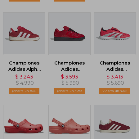
Championes
Championes
Championes
Adidas Alpha
Adidas
Adidas
00s - Rojo
Campus 00s
Predator
$
3.243
$
3.593
$
3.413
Beta - Rojo
League - Rojo
$
4.990
$
5.990
$
5.690
35
40
40