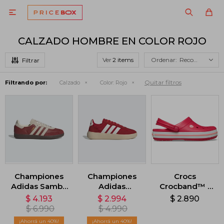

CALZADO HOMBRE EN COLOR ROJO
Ver
Recomendados
Quitar filtros
Filtrando por:
Calzado
Color:
Rojo
Championes
Championes
Crocs
Adidas Samba
Adidas
Crocband™ -
OG - Rojo
Barreda
Rojo
$
4.193
$
2.994
$
2.890
Decode - Rojo
$
6.990
$
4.990
40
40