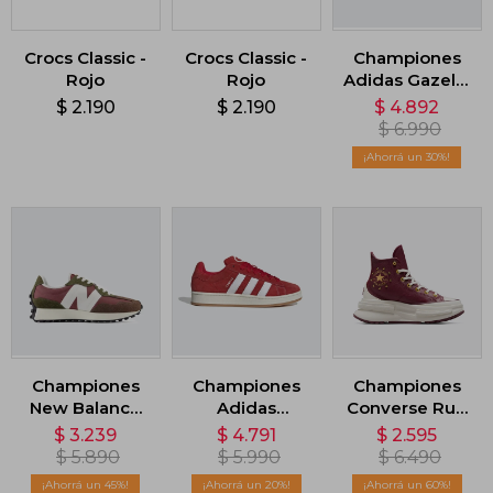
Crocs Classic -
Crocs Classic -
Championes
Rojo
Rojo
Adidas Gazelle
- Rojo
$
2.190
$
2.190
$
4.892
$
6.990
30
Championes
Championes
Championes
New Balance
Adidas
Converse Run
327 - Rojo
Campus 00s -
Star CX - Rojo
$
3.239
$
4.791
$
2.595
Rojo
$
5.890
$
5.990
$
6.490
45
20
60