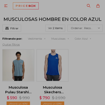

MUSCULOSAS HOMBRE EN COLOR AZUL
Ver
Recomendados
Filtrando por:
Vestimenta
Musculosas
Color:
Azul
Quitar filtros
Musculosa
Musculosa
Pulau Starship
Skechers
- Azul
Event Singlet -
$
590
$
990
$
790
$
2.590
Azul
40
69