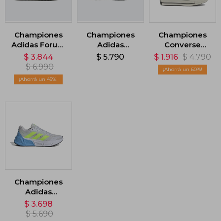
Championes
Championes
Championes
Adidas Forum
Adidas
Converse
2000 - Gris
Ultrarun 5 TR -
Chuck 70 OX -
$
3.844
$
5.790
$
1.916
$
4.790
Gris
Gris
$
6.990
60
45
Championes
Adidas
Questar - Gris
$
3.698
$
5.690