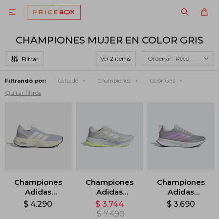

CHAMPIONES MUJER EN COLOR GRIS
Ver
Recomendados
Filtrando por:
Calzado
Championes
Color:
Gris
Quitar filtros
Championes
Championes
Championes
Adidas
Adidas
Adidas
Cloudfoam
Supernova
Runfalcon 5 -
$
4.290
$
3.744
$
3.690
Cuxxion Sock -
Comfortglide -
Gris
$
7.490