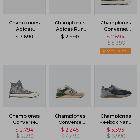
Championes
Championes
Championes
Adidas
Adidas Run
Converse
Runvista - Gris
50S - Gris
Chuck 70 Low
$
3.690
$
2.990
$
2.694
- Gris
$
5.390
50
Championes
Championes
Championes
Converse
Converse
Reebok Nano
Chuck 70 High
Wave Trainer
X3 - Gris
$
2.794
$
2.245
$
5.393
Wild Life - Gris
Peak Style -
$
5.590
$
4.490
$
8.990