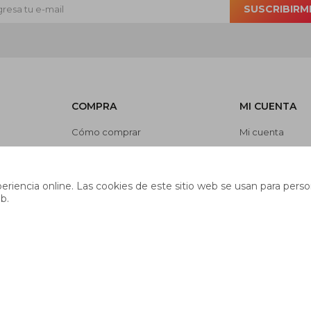
SUSCRIBIRM
COMPRA
MI CUENTA
Cómo comprar
Mi cuenta
Cambios y devoluciones
Mis compras
es
Preguntas frecuentes
Mis direcciones
riencia online. Las cookies de este sitio web se usan para person
Envíos
Wish List
b.