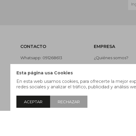
CONTACTO
EMPRESA
Whatsapp: 091268613
¿Quiénes somos?
Teléfono: 27169991
Contacto
Esta página usa Cookies
Lunes a jueves de 9:00 a 13:00 y
Términos y condicion
En esta web usamos cookies, para ofrecerte la mejor expe
de 14:00 a 17:45, viernes de 9:30
Nuestras tiendas
redes sociales y analizar el tráfico, publicidad y análisis we
a 13:00 y de 14:00 a 17:45.
Trabaja con nosotros
ACEPTAR
RECHAZAR
© Copyright 2026 / Pricebox