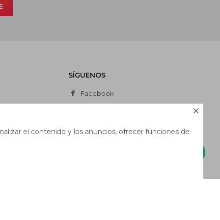
E
SÍGUENOS
Facebook
Instagram

Whatsapp
alizar el contenido y los anuncios, ofrecer funciones de