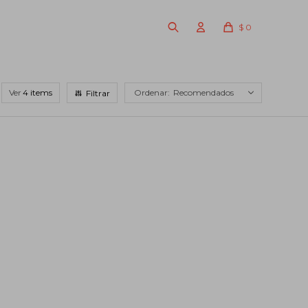
$
0
Ver
Recomendados