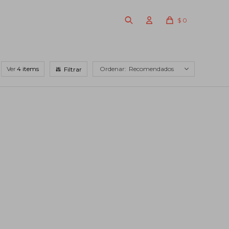
$
0
Ver
Recomendados