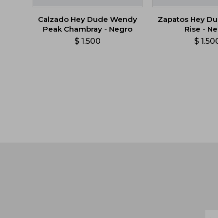
Calzado Hey Dude Wendy
Zapatos Hey D
Peak Chambray - Negro
Rise - N
$
1.500
$
1.50