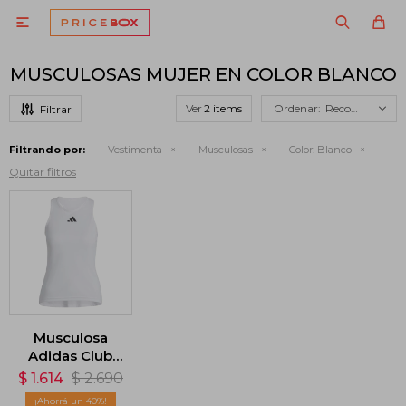

MUSCULOSAS MUJER EN COLOR BLANCO
Ver
Recomendados
Filtrando por:
Vestimenta
Musculosas
Color:
Blanco
Quitar filtros
Musculosa
Adidas Club
Tenis - Blanco
$
1.614
$
2.690
40