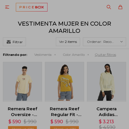

VESTIMENTA MUJER EN COLOR
AMARILLO
Ver
Recomendados
Quitar filtros
Filtrando por:
Vestimenta
Color:
Amarillo
Remera Reef
Remera Reef
Campera
Oversize -
Regular Fit -
Adidas
Amarillo
Amarillo
Adicolor Sheer
$
590
$
990
$
590
$
990
$
3.213
- Amarillo
$
4.590
40
40