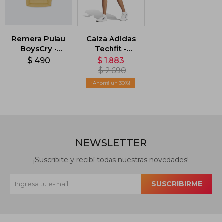
Remera Pulau
Calza Adidas
BoysCry -
Techfit -
Amarillo
Amarillo
$
490
$
1.883
$
2.690
30
NEWSLETTER
¡Suscribite y recibí todas nuestras novedades!
SUSCRIBIRME