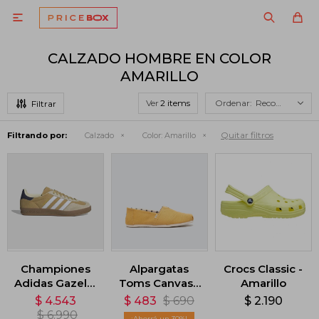

CALZADO HOMBRE EN COLOR
AMARILLO
Ver
Recomendados
Quitar filtros
Filtrando por:
Calzado
Color:
Amarillo
Championes
Alpargatas
Crocs Classic -
Adidas Gazelle
Toms Canvas -
Amarillo
Indoor -
Amarillo
$
4.543
$
483
$
690
$
2.190
Amarillo
$
6.990
30