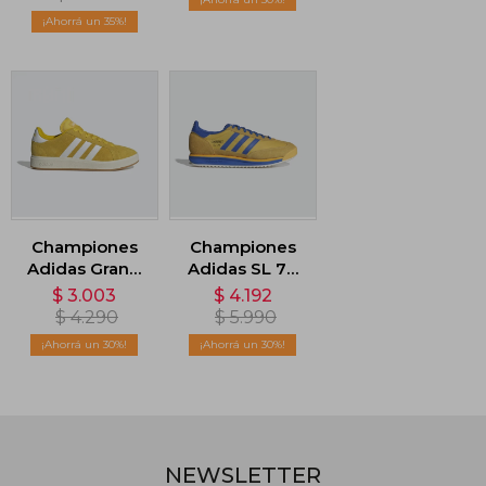
35
Championes
Championes
Adidas Grand
Adidas SL 72
Court Base
RS - Amarillo
$
3.003
$
4.192
00s - Amarillo
$
4.290
$
5.990
30
30
NEWSLETTER