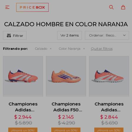

CALZADO HOMBRE EN COLOR NARANJA
Ver
Recomendados
Quitar filtros
Filtrando por:
Calzado
Color:
Naranja
Championes
Championes
Championes
Adidas
Adidas F50
Adidas
Predator
Club - Naranja
Predator
$
2.944
$
2.145
$
2.844
Terreno
League -
$
5.890
$
4.290
$
5.690
Firme/Multiterreno
Naranja
50
50
50