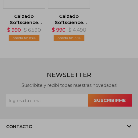
Calzado
Calzado
Softscience
Softscience
Cruise -
Unisex Drift
$
990
$
6.590
$
990
$
4.490
Naranja
Canvas -
84
77
Naranja
NEWSLETTER
¡Suscribite y recibí todas nuestras novedades!
SUSCRIBIRME
CONTACTO