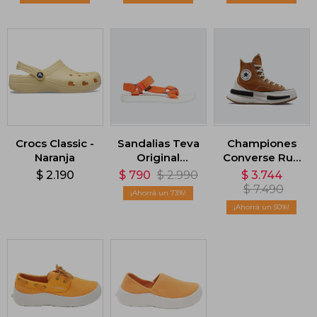
- Naranja
Crocs Classic -
Sandalias Teva
Championes
Naranja
Original
Converse Run
Universal
Star Legacy
$
2.190
$
790
$
2.990
$
3.744
Sport - Naranja
CX - Naranja
$
7.490
73
50