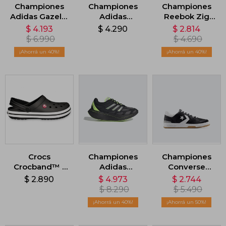
Championes
Championes
Championes
Adidas Gazelle
Adidas
Reebok Zig
Indoor - Negro
Cloudfoam
Dynamica 5 -
$
4.193
$
4.290
$
2.814
Cuxxion Sock -
Negro
$
6.990
$
4.690
Negro
40
40
Crocs
Championes
Championes
Crocband™ -
Adidas
Converse
Negro
Adizero Aruku
Lifestyle 1998 -
$
2.890
$
4.973
$
2.744
- Negro
Negro
$
8.290
$
5.490
40
50