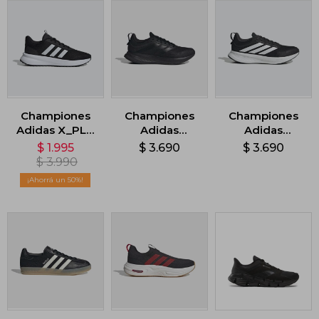
Championes
Championes
Championes
Adidas X_PLR
Adidas
Adidas
Path - Negro
Runblaze -
Runfalcon 5 -
$
1.995
$
3.690
$
3.690
Negro
Negro
$
3.990
50