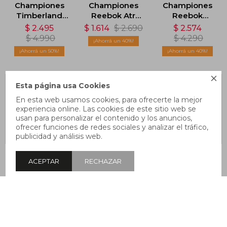
Championes
Championes
Championes
Timberland
Reebok Atr
Reebok
Low Lace Up -
Chill - Negro
GL1100 - Negro
$
2.495
$
1.614
$
2.690
$
2.574
Negro
$
4.990
$
4.290
40
50
40

Esta página usa Cookies
En esta web usamos cookies, para ofrecerte la mejor
experiencia online. Las cookies de este sitio web se
usan para personalizar el contenido y los anuncios,
ofrecer funciones de redes sociales y analizar el tráfico,
publicidad y análisis web.
Championes
Championes
Championes
ACEPTAR
RECHAZAR
Adidas
Adidas Adi
Adidas
Pureboost 5 -
Racer Lo -
Superstar II -
$
4.973
$
4.543
$
4.192
Negro
Negro
Negro
$
8.290
$
6.990
$
5.990
40
35
30