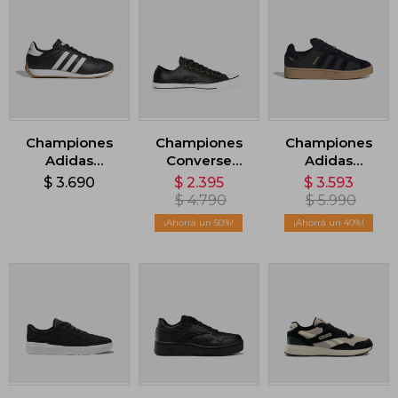
Championes
Championes
Championes
Adidas
Converse
Adidas
Runvista -
Chuck Taylor
Campus 00s -
$
3.690
$
2.395
$
3.593
Negro
AS OX - Negro
Negro
$
4.790
$
5.990
50
40