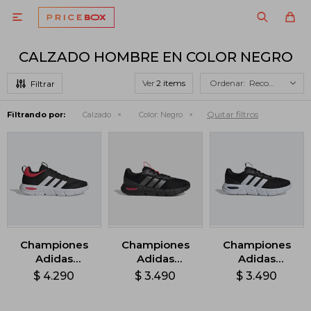

CALZADO HOMBRE EN COLOR NEGRO
Ver
Recomendados
Quitar filtros
Filtrando por:
Calzado
Color:
Negro
Championes
Championes
Championes
Adidas
Adidas
Adidas
Cloudfoam
Cloudfoam
Cloudfoam
$
4.290
$
3.490
$
3.490
Flex - Negro
Flex - Negro
Flex - Negro