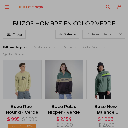

BUZOS HOMBRE EN COLOR VERDE
Ver
Recomendados
Filtrando por:
Vestimenta
Buzos
Color:
Verde
Quitar filtros
Buzo Reef
Buzo Pulau
Buzo New
Round - Verde
Ripper - Verde
Balance
Accelerate
$
995
$
1.990
$
2.154
$
1.883
Half Zip -
$
3.590
$
2.690
50