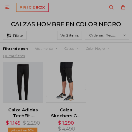

CALZAS HOMBRE EN COLOR NEGRO
Ver
Recomendados
Filtrando por:
Vestimenta
Calzas
Color:
Negro
Quitar filtros
Calza Adidas
Calza
TechFit -
Skechers GO
Negro
Therm360™ -
$
1.145
$
2.290
$
1.290
Negro
$
4.490
50