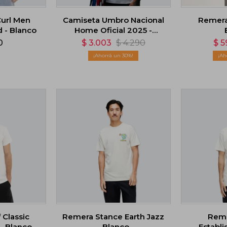
url Men
Camiseta Umbro Nacional
Remera
 - Blanco
Home Oficial 2025 -
Blanco
0
$
3.003
$
4.290
$
5
30
Classic
Remera Stance Earth Jazz
Reme
- Blanco
- Blanco
Establi