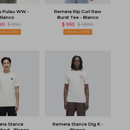
 Pulau WW -
Remera Rip Curl Raw
Blanco
Burst Tee - Blanco
90
$
990
$
990
$
1.890
40
47
ra Stance
Remera Stance Dig It -
shed - Blanco
Blanco