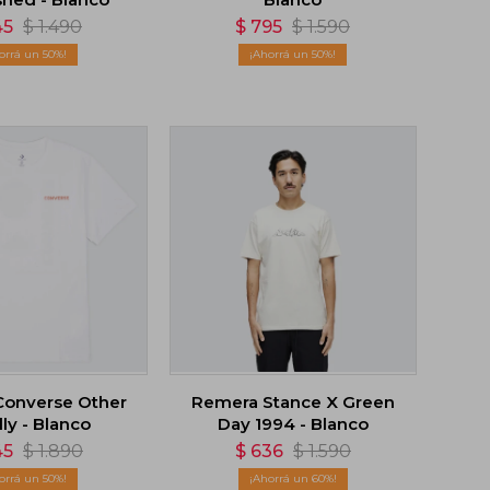
45
$
1.490
$
795
$
1.590
50
50
onverse Other
Remera Stance X Green
ly - Blanco
Day 1994 - Blanco
45
$
1.890
$
636
$
1.590
50
60