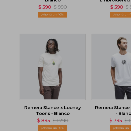
$
590
$
990
$
590
$
40
Remera Stance x Looney
Remera Stance
Toons - Blanco
- Blan
$
895
$
1.790
$
795
$
1
50