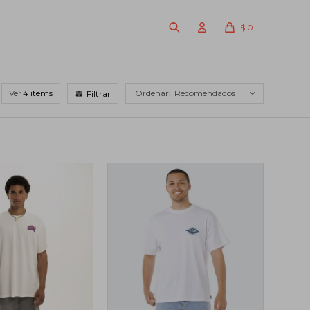
$
0
Ver
Recomendados