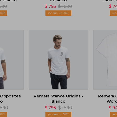
990
$
795
$
1.590
$
7
40
50
 Opposites
Remera Stance Origins -
Remera C
co
Blanco
Word
.590
$
795
$
1.590
$
9
50
50