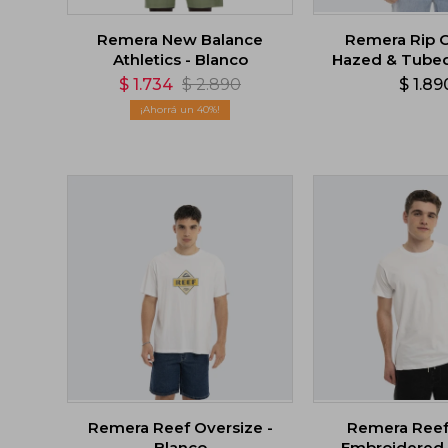
Remera New Balance
Remera Rip C
Athletics - Blanco
Hazed & Tubed
$
1.734
$
2.890
$
1.89
40
Remera Reef Oversize -
Remera Reef 
Blanco
Embroidered 