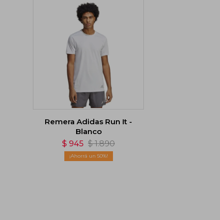
Remera Adidas Run It -
Blanco
$
945
$
1.890
50