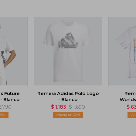
s Future
Remera Adidas Polo Logo
Reme
 - Blanco
- Blanco
Worldv
2.790
$
1.183
$
1.690
$
6
30
30