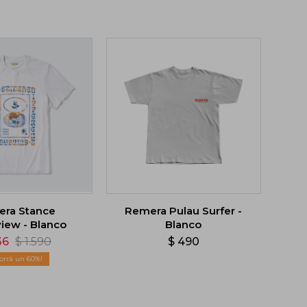
ra Stance
Remera Pulau Surfer -
iew - Blanco
Blanco
36
$
1.590
$
490
60