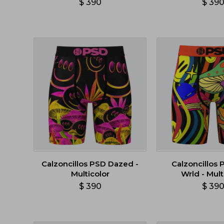
$
390
$
39
Calzoncillos PSD Dazed -
Calzoncillos 
Multicolor
Wrld - Mult
$
390
$
39