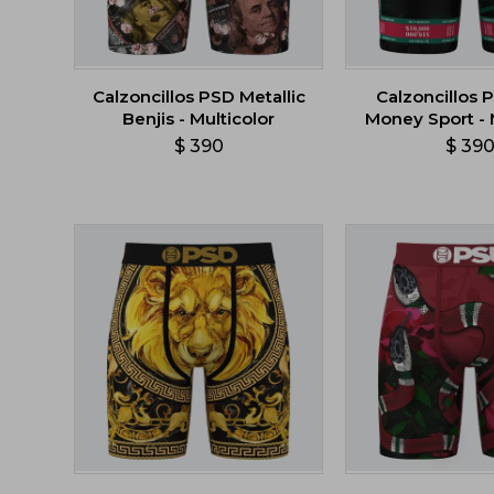
Calzoncillos PSD Metallic
Calzoncillos 
Benjis - Multicolor
Money Sport - 
$
390
$
39