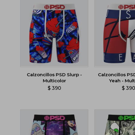
Calzoncillos PSD Slurp -
Calzoncillos PS
Multicolor
Yeah - Mult
$
390
$
39