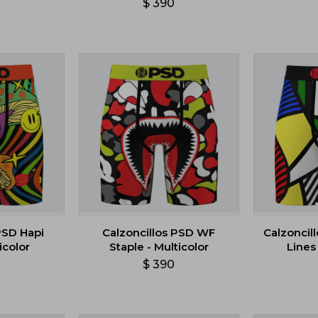
0
$
390
PSD Hapi
Calzoncillos PSD WF
Calzoncil
icolor
Staple - Multicolor
Lines 
0
$
390