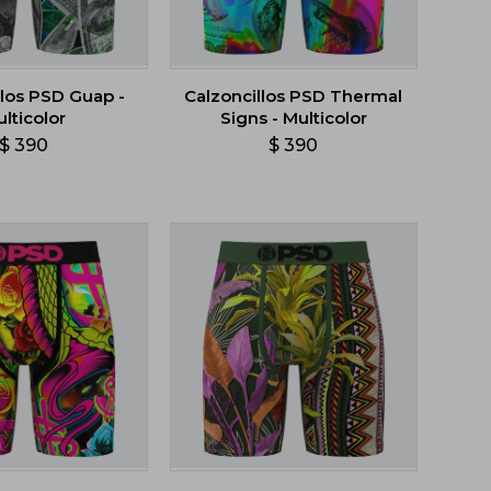
llos PSD Guap -
Calzoncillos PSD Thermal
lticolor
Signs - Multicolor
$
390
$
390