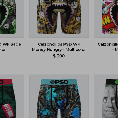
SD WF Sage
Calzoncillos PSD WF
Calzoncil
lor
Money Hungry - Multicolor
- 
0
$
390