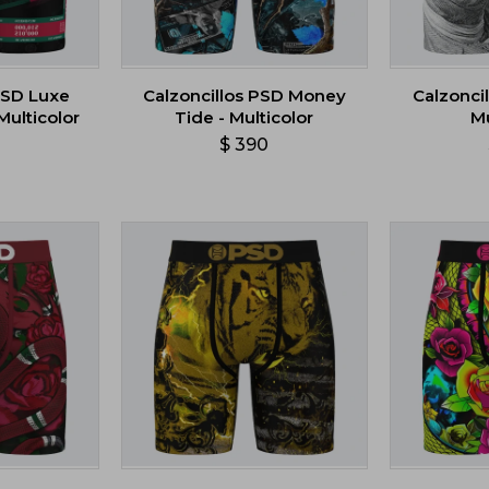
PSD Luxe
Calzoncillos PSD Money
Calzonci
Multicolor
Tide - Multicolor
Mu
0
$
390