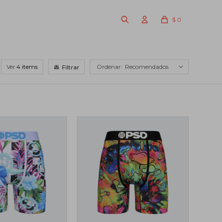
$
0
Ver
Recomendados