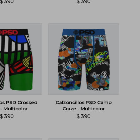
$
390
$
390
los PSD Crossed
Calzoncillos PSD Camo
- Multicolor
Craze - Multicolor
$
390
$
390