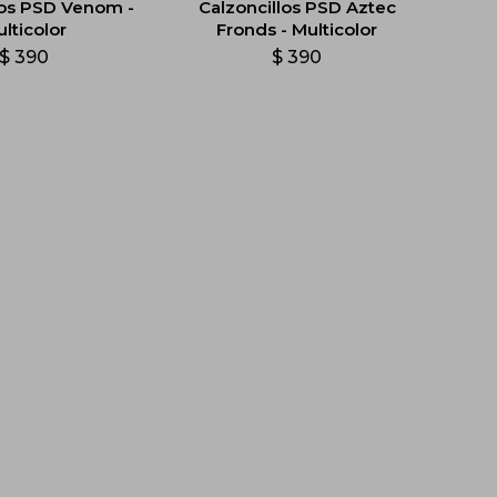
los PSD Venom -
Calzoncillos PSD Aztec
lticolor
Fronds - Multicolor
$
390
$
390