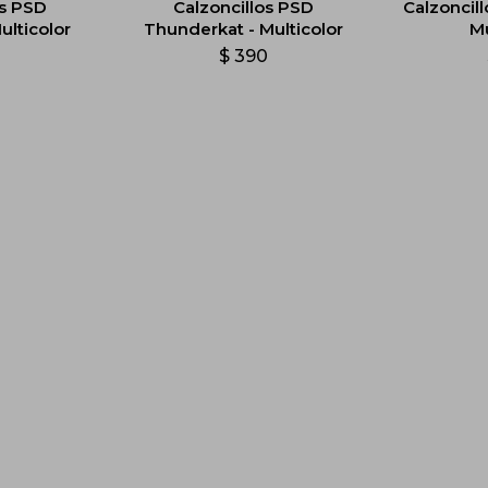
os PSD
Calzoncillos PSD
Calzoncil
ulticolor
Thunderkat - Multicolor
Mu
0
$
390