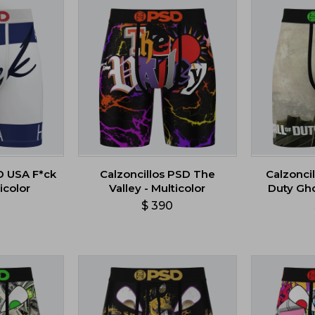
D USA F*ck
Calzoncillos PSD The
Calzoncil
icolor
Valley - Multicolor
Duty Gho
0
$
390