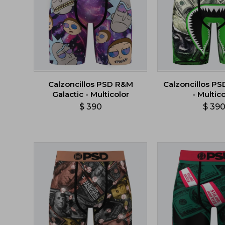
Calzoncillos PSD R&M
Calzoncillos P
Galactic - Multicolor
- Multico
$
390
$
39