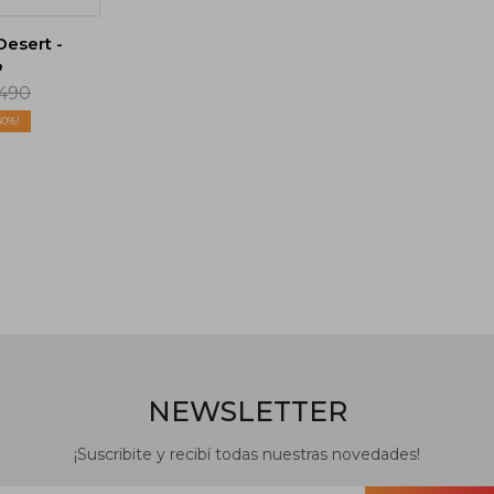
esert -
o
490
30
NEWSLETTER
¡Suscribite y recibí todas nuestras novedades!