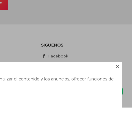
E
SÍGUENOS
Facebook
Instagram

Whatsapp
alizar el contenido y los anuncios, ofrecer funciones de