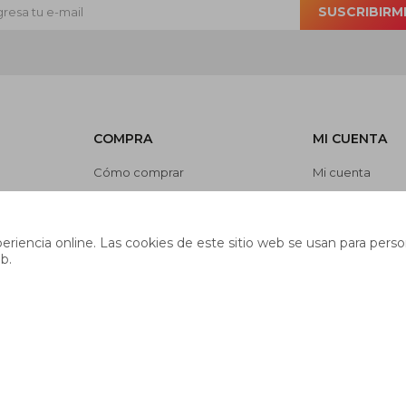
SUSCRIBIRM
COMPRA
MI CUENTA
Cómo comprar
Mi cuenta
Cambios y devoluciones
Mis compras
es
Preguntas frecuentes
Mis direcciones
riencia online. Las cookies de este sitio web se usan para person
Envíos
Wish List
b.