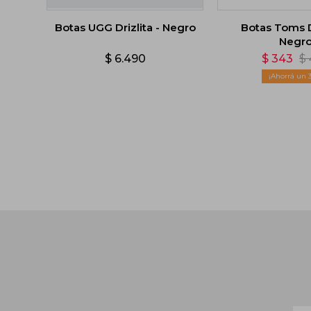
Botas UGG Drizlita - Negro
Botas Toms D
Negr
$
6.490
$
343
$