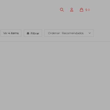
$
0
Ver
Recomendados