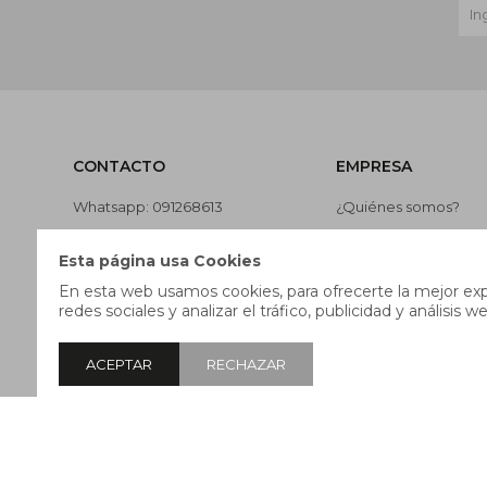
CONTACTO
EMPRESA
Whatsapp: 091268613
¿Quiénes somos?
Teléfono: 27169991
Contacto
Esta página usa Cookies
Lunes a jueves de 9:00 a 13:00 y
Términos y condicion
En esta web usamos cookies, para ofrecerte la mejor expe
de 14:00 a 17:45, viernes de 9:30
Nuestras tiendas
redes sociales y analizar el tráfico, publicidad y análisis we
a 13:00 y de 14:00 a 17:45.
Trabaja con nosotros
ACEPTAR
RECHAZAR
© Copyright 2026 / Pricebox