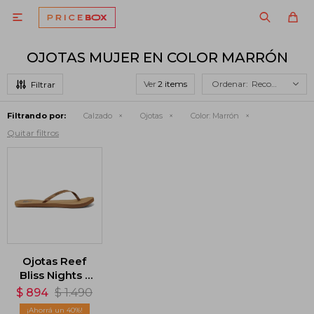

OJOTAS MUJER EN COLOR MARRÓN
Ver
Recomendados
Filtrando por:
Calzado
Ojotas
Color:
Marrón
Quitar filtros
Ojotas Reef
Bliss Nights -
Marrón
$
894
$
1.490
40