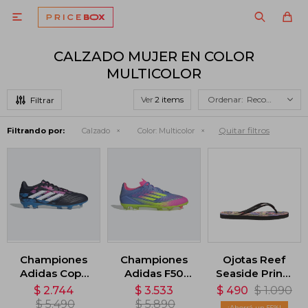

CALZADO MUJER EN COLOR
MULTICOLOR
Ver
Recomendados
Quitar filtros
Filtrando por:
Calzado
Color:
Multicolor
Championes
Championes
Ojotas Reef
Adidas Copa
Adidas F50
Seaside Prints
Pure 2 League
League
- Multicolor
$
2.744
$
3.533
$
490
$
1.090
Terreno Firme
Terreno
$
5.490
$
5.890
55