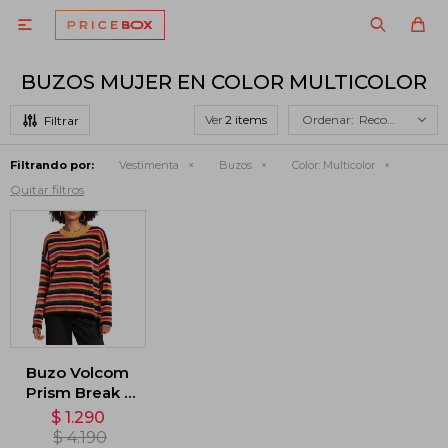

BUZOS MUJER EN COLOR MULTICOLOR
Ver
Recomendados
Filtrando por:
Vestimenta
Buzos
Color:
Multicolor
Quitar filtros
Buzo Volcom
Prism Break -
Multicolor
$
1.290
$
4.190