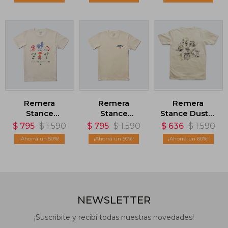
T-Shirt - Beige
Remera
Remera
Remera
Stance
Stance
Stance Duster
Forager -
Scorchin -
- Beige
$
795
$
1.590
$
795
$
1.590
$
636
$
1.590
Beige
Beige
50
50
60
NEWSLETTER
¡Suscribite y recibí todas nuestras novedades!