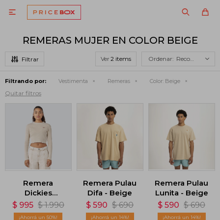

REMERAS MUJER EN COLOR BEIGE
Ver
Recomendados
Filtrando por:
Vestimenta
Remeras
Color:
Beige
Quitar filtros
Remera
Remera Pulau
Remera Pulau
Dickies
Difa - Beige
Lunita - Beige
Newington
$
995
$
1.990
$
590
$
690
$
590
$
690
Long Sleeve
50
14
14