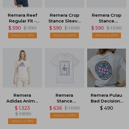
Remera Reef
Remera Crop
Remera Crop
Regular Fit -
Stance Sleeve
Stance
Blanco
- Blanco
Shroom Stitch
$
590
$
990
$
590
$
1.590
$
590
$
1.590
- Blanco
40
62
62
Remera
Remera
Remera Pulau
Adidas Animal
Stance
Bad Decisions
Graphic -
Worldview -
- Blanco
$
1.323
$
636
$
1.590
$
490
Blanco
Blanco
$
1.890
60
30