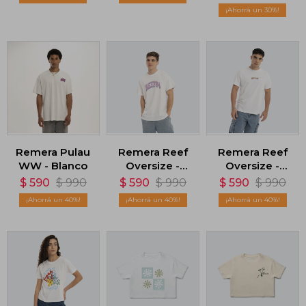
Blanco
2025 - Blanco
30
Remera Pulau
Remera Reef
Remera Reef
WW - Blanco
Oversize -
Oversize -
Blanco
Blanco
$
590
$
990
$
590
$
990
$
590
$
990
40
40
40