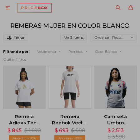

REMERAS MUJER EN COLOR BLANCO
Ver
Recomendados
Filtrando por:
Vestimenta
Remeras
Color:
Blanco
Quitar filtros
Remera
Remera
Camiseta
Adidas Tech
Reebok Vector
Umbro
Metallic
Graphic -
Nacional
$
845
$
1.690
$
693
$
990
$
2.513
Graphic -
Blanco
Home Oficial
$
3.590
50
30