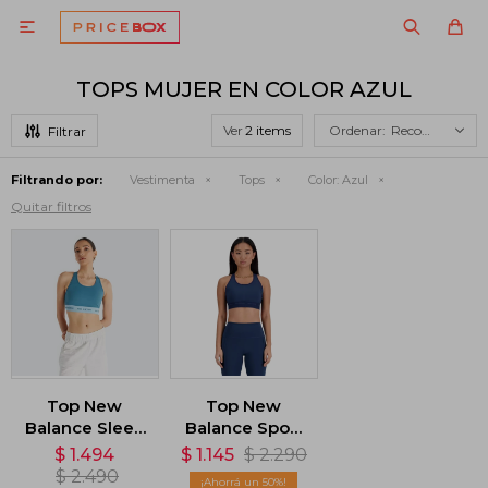

TOPS MUJER EN COLOR AZUL
Ver
Recomendados
Filtrando por:
Vestimenta
Tops
Color:
Azul
Quitar filtros
Top New
Top New
Balance Sleek
Balance Sport
- Azul
Essentials -
$
1.494
$
1.145
$
2.290
Azul
$
2.490
50