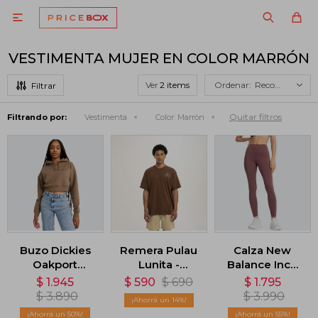

VESTIMENTA MUJER EN COLOR MARRÓN
Ver
Recomendados
Quitar filtros
Filtrando por:
Vestimenta
Color:
Marrón
Buzo Dickies
Remera Pulau
Calza New
Oakport
Lunita -
Balance Inch
Cropped
Marrón
High Rise -
$
1.945
$
590
$
690
$
1.795
Hoodie -
Marron
$
3.890
$
3.990
14
Marrón
50
55