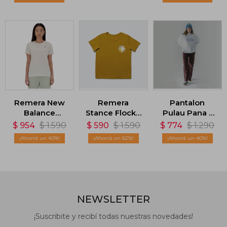
Remera New
Remera
Pantalon
Balance
Stance Flock -
Pulau Pana -
Heathertech -
Marron
Marrón
$
954
$
1.590
$
590
$
1.590
$
774
$
1.290
Marrón
40
62
40
NEWSLETTER
¡Suscribite y recibí todas nuestras novedades!