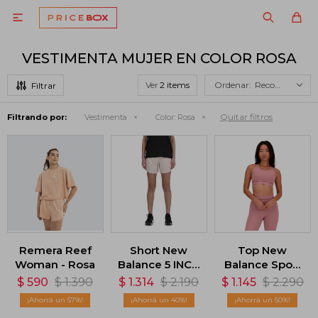

VESTIMENTA MUJER EN COLOR ROSA
Ver
Recomendados
Quitar filtros
Filtrando por:
Vestimenta
Color:
Rosa
Remera Reef
Short New
Top New
Woman - Rosa
Balance 5 INCH
Balance Sport
- Rosa
Essentials -
$
590
$
1.390
$
1.314
$
2.190
$
1.145
$
2.290
Rosa
57
40
50