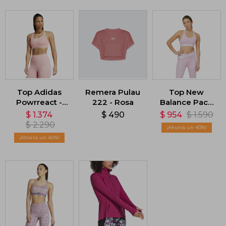
Top Adidas
Remera Pulau
Top New
Powrreact -
222 - Rosa
Balance Pace
Rosa
3.0 - Rosa
$
1.374
$
490
$
954
$
1.590
$
2.290
40
40