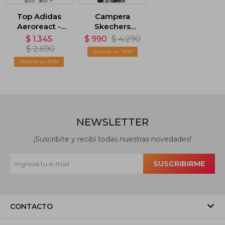
Top Adidas
Campera
Aeroreact -
Skechers
Rosa
GoWalk Mesh -
$
1.345
$
990
$
4.290
Rosa
$
2.690
76
50
NEWSLETTER
¡Suscribite y recibí todas nuestras novedades!
SUSCRIBIRME
CONTACTO