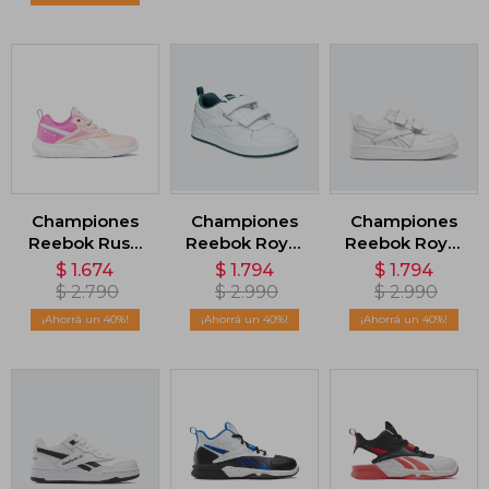
Championes
Championes
Championes
Reebok Rush
Reebok Royal
Reebok Royal
Runner 5 -
Prime 2.0 -
Prime 2.0 -
$
1.674
$
1.794
$
1.794
Rosa
Blanco
Blanco
$
2.790
$
2.990
$
2.990
40
40
40