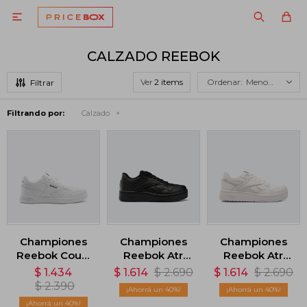

CALZADO REEBOK
Ver
Menor precio
Filtrando por:
Calzado
Championes
Championes
Championes
Reebok Court
Reebok Atr
Reebok Atr
Advance -
Chill - Negro
Chill - Blanco
$
1.434
$
1.614
$
2.690
$
1.614
$
2.690
Blanco
$
2.390
40
40
40