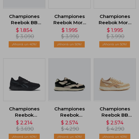
Championes
Championes
Championes
Reebok BB
Reebok More
Reebok More
4000 II -
Buckets -
Buckets -
$
1.854
$
1.995
$
1.995
Blanco
Blanco
Blanco
$
3.090
$
3.990
$
3.990
40
50
50
Championes
Championes
Championes
Reebok
Reebok
Reebok BB
Energen Lite -
GL1100 - Negro
4000 II -
$
2.214
$
2.574
$
2.574
Negro
Marrón
$
3.690
$
4.290
$
4.290
40
40
40