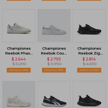
Championes
Championes
Championes
Reebok Phase
Reebok Court
Reebok Zig
Court - Blanco
Advance -
Dynamica 5 -
$
2.644
$
2.793
$
2.814
Blanco
Negro
$
5.290
$
3.990
$
4.690
50
30
40