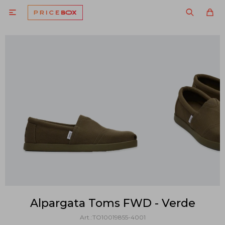

Alpargata Toms FWD - Verde
TO10019855-4001