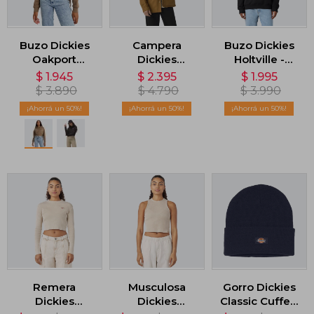
Buzo Dickies
Campera
Buzo Dickies
Oakport
Dickies
Holtville -
Cropped
Skateboarding
Negro
$
1.945
$
2.395
$
1.995
Hoodie -
Duck - Marrón
$
3.890
$
4.790
$
3.990
Marrón
50
50
50
Remera
Musculosa
Gorro Dickies
Dickies
Dickies
Classic Cuffed