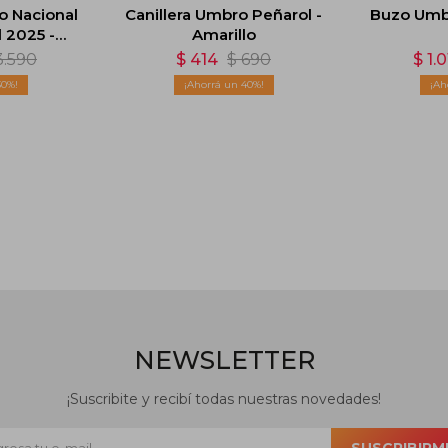
 Nacional
Canillera Umbro Peñarol -
Buzo Umbr
 2025 -
Amarillo
o
3.590
$
414
$
690
$
1.
30
40
NEWSLETTER
¡Suscribite y recibí todas nuestras novedades!