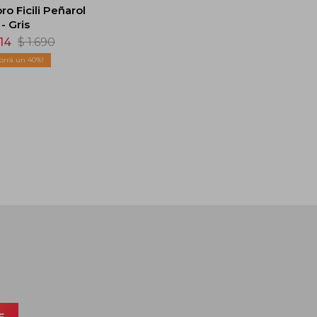
o Ficili Peñarol
- Gris
014
$
1.690
40