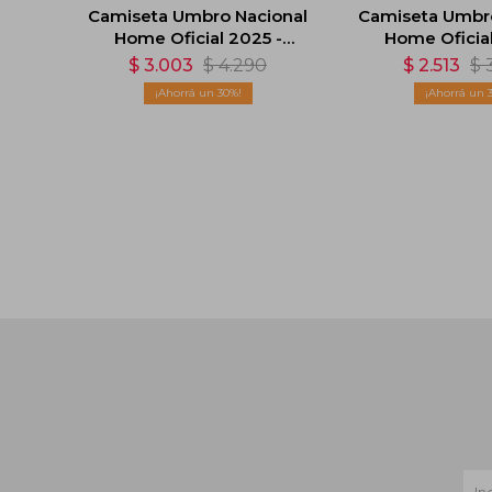
Camiseta Umbro Nacional
Camiseta Umbro
Home Oficial 2025 -
Home Oficial
Blanco
Blanc
$
3.003
$
4.290
$
2.513
$
30