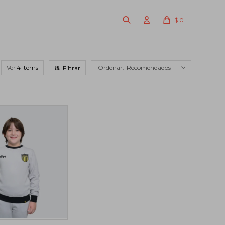
$
0
Ver
Recomendados