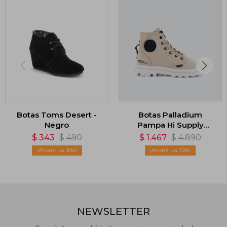
Botas Toms Desert -
Botas Palladium
Negro
Pampa Hi Supply
Desert - Marrón
$
343
$
490
$
1.467
$
4.890
30
70
NEWSLETTER