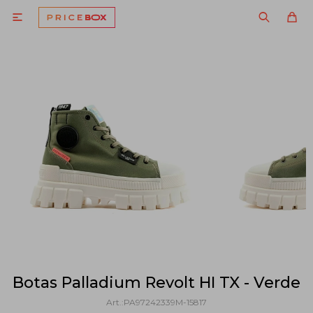

Botas Palladium Revolt HI TX - Verde
PA97242339M-15817