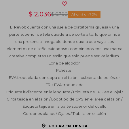
$
2.036
$
6.790
70
El Revolt cuenta con una suela de plataforma gruesa y una
parte superior de tela duradera de corte alto, lo que brinda
una presencia innegable donde quiera que vaya. Los
elementos de diseño cuidadosos combinados con una marca
creativa completan un estilo que solo puede ser Palladium.
Lona de algodón
Poliéster
EVA troquelada con copa en el talón - cubierta de poliéster
TR + EVA troquelada
Etiqueta iridiscente en la lengüeta / Etiqueta de TPU en el ojal /
Cinta tejida en el talón / Logotipo de GPS en el área del talón /
Etiqueta tejida en la parte superior del cuello
Cordones planos / Ojales / Trabilla en el talón
UBICAR EN TIENDA