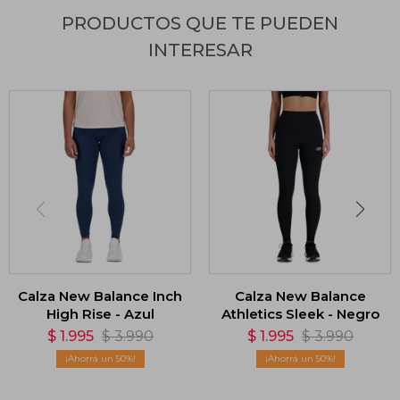
PRODUCTOS QUE TE PUEDEN
INTERESAR
Calza New Balance Inch
Calza New Balance
High Rise - Azul
Athletics Sleek - Negro
$
1.995
$
3.990
$
1.995
$
3.990
50
50