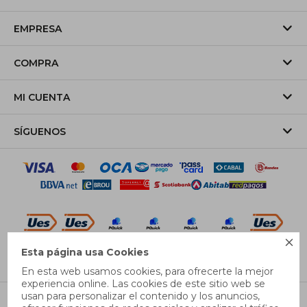
EMPRESA
COMPRA
MI CUENTA
SÍGUENOS

Esta página usa Cookies
© Copyright 2026 / Pricebox
En esta web usamos cookies, para ofrecerte la mejor
experiencia online. Las cookies de este sitio web se
usan para personalizar el contenido y los anuncios,
S
L
XL