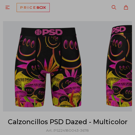

Calzoncillos PSD Dazed - Multicolor
PS224180043-3678