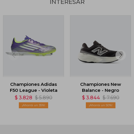
INTERESAR
Championes Adidas
Championes New
F50 League - Violeta
Balance - Negro
$
3.828
$
5.890
$
3.844
$
7.690
35
50